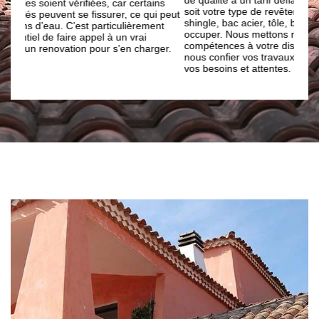
ns
la ma
soit votre type de revêtement toiture : zinc, tuile, ardoise,
 peut
pour 
shingle, bac acier, tôle, béton... nous pouvons nous en
nt
renov
occuper. Nous mettons nos savoir-faire et nos
notre
compétences à votre disposition. Ainsi, n’hésitez pas à
er.
nous confier vos travaux ; nous réalisons des travaux selon
vos besoins et attentes.