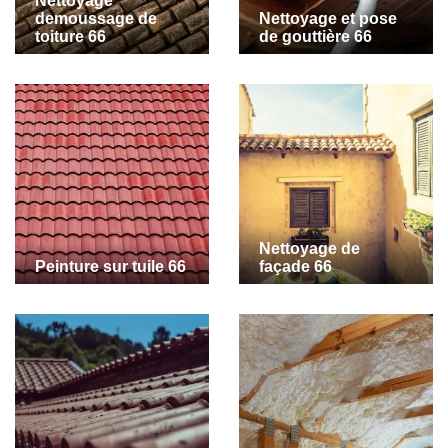
Nettoyage
demoussage de
Nettoyage et pose
toiture 66
de gouttière 66
Nettoyage de
Peinture sur tuile 66
façade 66