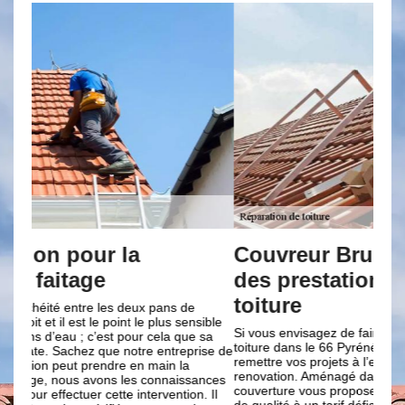
Couvreur Brun renovation pour
Br
des prestations de réparation
des
toiture
Pour 
ible
esthé
Si vous envisagez de faire des travaux de réparation de
sa
toitur
toiture dans le 66 Pyrénées-Orientales ; n’hésitez pas à
ise de
cela.
remettre vos projets à l’entreprise de couverture Brun
pas d
renovation. Aménagé dans le 66, notre entreprise de
ances
poser
couverture vous propose des travaux de réparation toiture
 Il
conna
de qualité à un tarif défiant toute concurrence. Quel que