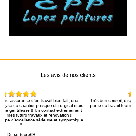
Les avis de nos clients
Très bon conseil, disponibilité, efficacité et la gentillesse font
Mr
is
partie du travail fourni.Nous recommandons cette entreprise
No
nt
De Pascal
ue