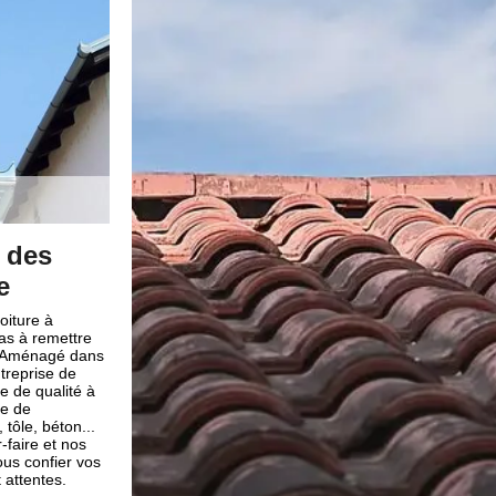
es de
De vrai professionnel pour v
de réparation toiture
rticuliers et aux
La réparation de toiture n’est pas facile à faire. En ef
e toiture dans la
intervention qui nécessite beaucoup de concentrati
 Nous pouvons vous
; c’est pour cela qu’il est préférable de faire appel à
sans couvreurs,
comme Brun renovation pour prendre en main tous v
 normes : étanche,
réparation toiture dans la ville Angoustrine Villeneu
éfaillance durant
Avec notre entreprise de couverture Brun renovation
avaux de fuite de
réparation toiture Angoustrine Villeneuve Des Escald
z pas à faire appel
pas à vous en faire car ce sont de vrai professionne
us saurons vous
compétents qui pourront répondre à toutes vos dem
tous vos projets de réparation toiture à Angoustrine