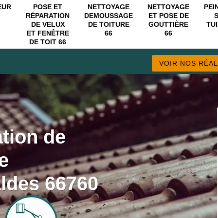
EUR
POSE ET
NETTOYAGE
NETTOYAGE
PEI
RÉPARATION
DEMOUSSAGE
ET POSE DE
DE VELUX
DE TOITURE
GOUTTIÈRE
TUI
ET FENÊTRE
66
66
DE TOIT 66
VOIR NOS RÉAL
ation de
e
aldes 66760