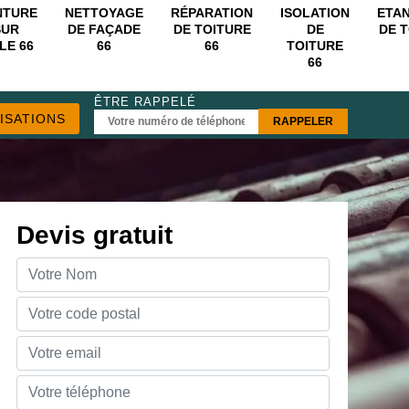
NTURE
NETTOYAGE
RÉPARATION
ISOLATION
ETA
SUR
DE FAÇADE
DE TOITURE
DE
DE 
LE 66
66
66
TOITURE
66
ÊTRE RAPPELÉ
ISATIONS
Devis gratuit