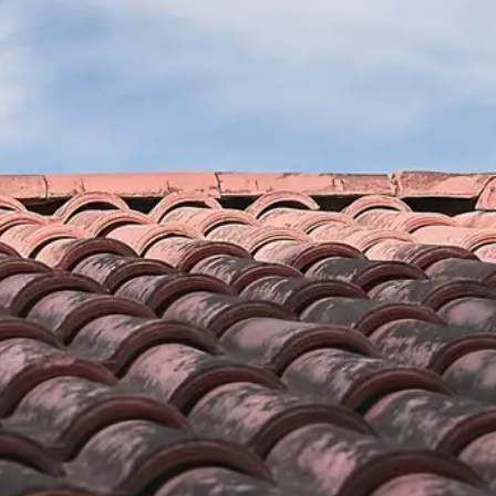
os travaux
Couvreur Brun renovation 
prestations de réparation to
fet, c’est une
Si vous envisagez de faire des travaux de réparatio
on et de compétence
Angoustrine Villeneuve Des Escaldes 66760 ; n’hés
 un professionnel
vos projets à l’entreprise de couverture Brun ren
os projets de
la ville de Angoustrine Villeneuve Des Escaldes , n
ve Des Escaldes .
couverture vous propose des travaux de réparation 
 et nos artisans en
un tarif défiant toute concurrence. Quel que soit vo
es , vous n’avez
revêtement toiture : zinc, tuile, ardoise, shingle, bac
l expérimenté et
nous pouvons nous en occuper. Nous mettons nos s
andes et concevoir
compétences à votre disposition. Ainsi, n’hésitez p
 Villeneuve Des
travaux ; nous réalisons des travaux selon vos beso