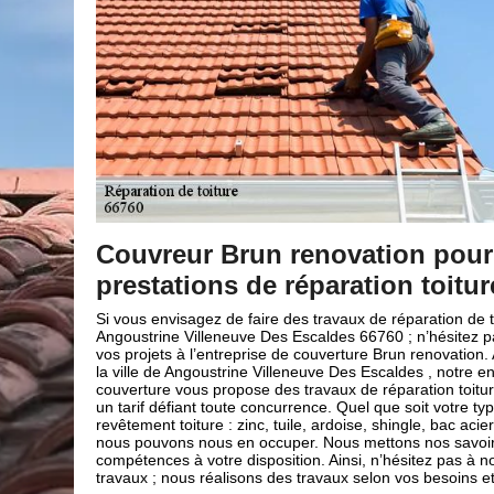
r des
Brun renovation pour vos fuit
re
toiture 66760
toiture à
Notre entreprise propose des services de qualité aux pa
pas à remettre
professionnels pour s’occuper de vos travaux de fuite d
on. Aménagé dans
ville de Angoustrine Villeneuve Des Escaldes 66760.
ntreprise de
garantir qu’après l’intervention de notre équipe d’arti
re de qualité à
votre toiture remplira parfaitement son rôle, sera aux
ype de
solide et esthétique et ne montrera plus de signe de d
, tôle, béton...
plusieurs années. De ce fait, pour s’occuper de vos tr
-faire et nos
toiture à Angoustrine Villeneuve Des Escaldes n’hésite
nous confier vos
à notre entreprise de couverture Brun renovation ; no
t attentes.
satisfaire.