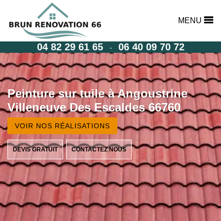
MENU
04 82 29 61 65
06 40 09 70 72
-
Peinture sur tuile à Angoustrine
Villeneuve Des Escaldes 66760
VOIR NOS RÉALISATIONS
DEVIS GRATUIT
CONTACTEZ NOUS