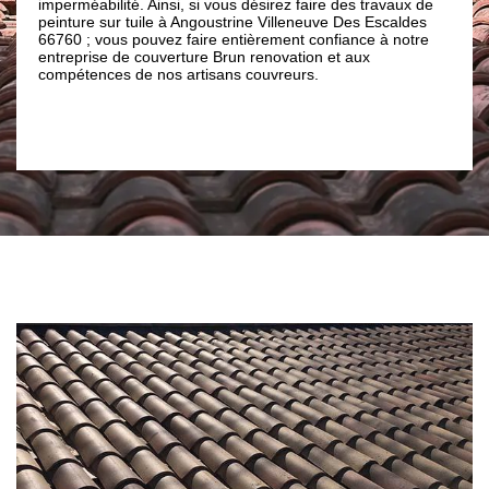
mperméabilité. Ainsi, si vous désirez faire des travaux de
confier à un
einture sur tuile à Angoustrine Villeneuve Des Escaldes
renovation à
6760 ; vous pouvez faire entièrement confiance à notre
Entamer une
ntreprise de couverture Brun renovation et aux
nécessite au
ompétences de nos artisans couvreurs.
leur compéte
matière de d
renovation.