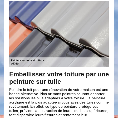
Embellissez votre toiture par une
Entame
einture sur tuile
en pein
Angous
eindre le toit pour une rénovation de votre maison est une
onne alternative. Nos artisans peintres sauront apporter
Escald
es solutions les plus adaptées à votre toiture. La peinture
crylique est la plus adaptée si vous avez des tuiles comme
Le fait de p
evêtement. En effet, ce type de peinture protège vos
étanchéité ma
uiles, prévient la destruction de leurs couches supérieures,
faut d’abord
ont disparaitre leurs fissures et renforcent leur
est important