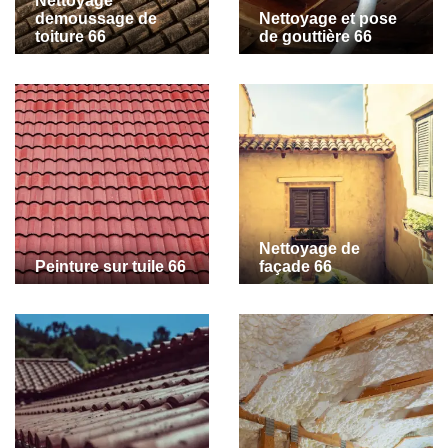
Nettoyage
demoussage de
Nettoyage et pose
toiture 66
de gouttière 66
Nettoyage de
Peinture sur tuile 66
façade 66