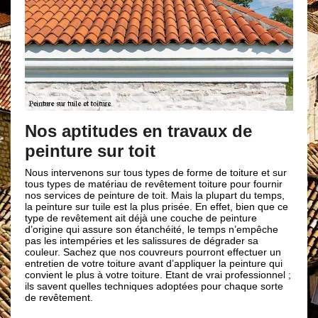
L’impo
Nos aptitudes en travaux de
Peindre le 
l’esthétiqu
peinture sur toit
pendant, la
diverses in
Nous intervenons sur tous types de forme de toiture et sur
toit, elle 
tous types de matériau de revêtement toiture pour fournir
pourra dur
nos services de peinture de toit. Mais la plupart du temps,
Brun renova
la peinture sur tuile est la plus prisée. En effet, bien que ce
collent au
type de revêtement ait déjà une couche de peinture
entièrement
d’origine qui assure son étanchéité, le temps n’empêche
peindre le t
pas les intempéries et les salissures de dégrader sa
et à donner
couleur. Sachez que nos couvreurs pourront effectuer un
entretien de votre toiture avant d’appliquer la peinture qui
convient le plus à votre toiture. Etant de vrai professionnel ;
ils savent quelles techniques adoptées pour chaque sorte
de revêtement.