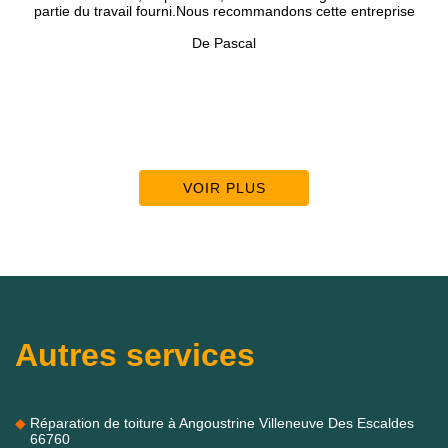
partie du travail fourni.Nous recommandons cette entreprise
Nous som
De Pascal
VOIR PLUS
Autres services
Réparation de toiture à Angoustrine Villeneuve Des Escaldes
66760