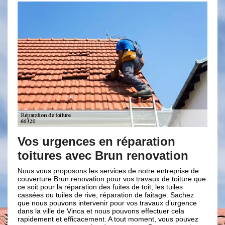
Vos urgences en réparation
Entre
toitures avec Brun renovation
profes
toitur
Nous vous proposons les services de notre entreprise de
couverture Brun renovation pour vos travaux de toiture que
Notre entr
ce soit pour la réparation des fuites de toit, les tuiles
référence d
cassées ou tuiles de rive, réparation de faitage. Sachez
que notre e
que nous pouvons intervenir pour vos travaux d’urgence
mesure de 
dans la ville de Vinca et nous pouvons effectuer cela
toiture : e
rapidement et efficacement. A tout moment, vous pouvez
toiture. A