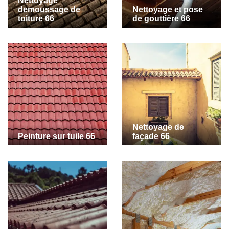
Nettoyage
demoussage de
Nettoyage et pose
toiture 66
de gouttière 66
Nettoyage de
Peinture sur tuile 66
façade 66