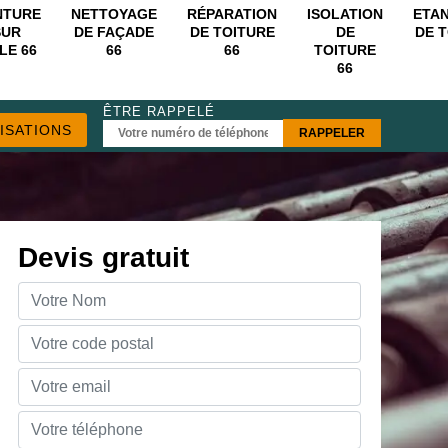
NTURE
NETTOYAGE
RÉPARATION
ISOLATION
ETA
SUR
DE FAÇADE
DE TOITURE
DE
DE 
LE 66
66
66
TOITURE
66
ÊTRE RAPPELÉ
ISATIONS
Devis gratuit