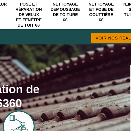
EUR
POSE ET
NETTOYAGE
NETTOYAGE
PEI
RÉPARATION
DEMOUSSAGE
ET POSE DE
DE VELUX
DE TOITURE
GOUTTIÈRE
TUI
ET FENÊTRE
66
66
DE TOIT 66
VOIR NOS RÉAL
ation de
6360