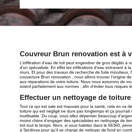
Couvreur Brun renovation est à v
L’infiltration d’eau de toit peut engendrer de gros dégâts à v
d’un spécialiste. En effet les infiltrations d’eau entravent à
murs. Et pour des travaux de recherche de fuite minutieux, f
couverture Brun renovation ; nous allons trouver l’origine de
aux réparations de votre toiture. Nous nous assurons de vous
soient parfaitement aux normes ; afin d’éviter tous risques de 
Effectuer un nettoyage de toiture
Tout ce qui est sale est mauvais pour la santé, cela en va de
toiture qui est négligé ne dure pas longtemps et ça pourrait r
inutilisable. Du coup, vous allez dépenser beaucoup d’argent
moins chère d’engager des spécialistes en nettoyage de t
toit tout le temps. Alors, si vous habitez dans le 66360, pe
à Serdinya pour qu’il se charge de nettoyer de fond en combl