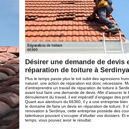
n
Brun renovation un profession
réparation toiture
ines et de
Seriez-vous à la recherche d’une entreprise de couvertu
s avant
professionnelle pour vos travaux de réparation toiture ? 
, il faut
de couverture Brun renovation est à votre entière disposi
on
propose des prestations de qualité pour toutes vos dem
ssionnels.
travaux de réparation toiture dans la ville de Serdinya 66
vidente dans
donné que nous sommes des professionnels, expérimenté
git de Brun
dans le domaine, notre entreprise de couverture Brun re
eurs très
propose diverses solutions pour que la réparation de votre
 un rien de
parfaitement aux normes. Notre intervention évitera à vot
infiltration d'eau qui peut causer de grands dégâts à vot