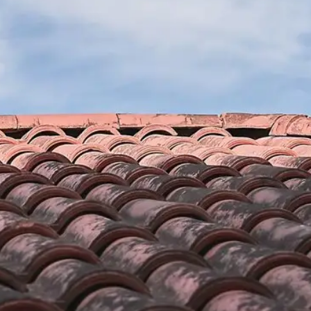
ntreprise
Désirer une demande de devi
réparation de toiture à Serdi
se de couverture
Plus le temps passe plus le toit subit des agressions
arché en
naturel, une action de réparation est donc nécessair
ces. Sachez en
d’entreprendre un travail de réparation de toiture à Se
ypes de
avant tout faire une demande de devis. Afin d’assurer
ise, shingle etc...
déroulement du travail, il est impératif d’engager des
e des travaux
Quant aux alentours du 66360, il y a une entreprise 
et
le domaine de faire un devis en réparation de toiture. 
 demandes en
renovation à Serdinya, cette entreprise possède des 
ure de qualité,
talentueux pouvant s’occuper d’étudier vos dossiers. 
re Brun
temps, vous pouvez avoir le résultat.