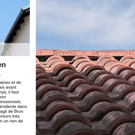
nel en
Prix réparation toiture avec l’e
Brun renovation
re
Siégée dans la ville de Serdinya 66360, notre entrepri
Notre entreprise
Brun renovation vous propose le tarif le plus bas du m
tion et vous
réparation de toiture, un tarif défiant toutes concurren
andes en
effet que notre entreprise peut travailler sur tous les t
360. Etant
revêtement de toiture : PVC, aluminium, tuile, zinc, ardo
s et qualifiés
Notre entreprise de couverture Brun renovation effectu
novation vous
adaptés à votre budget. Etant une entreprise sérieuse 
 toiture soit
professionnelle, nous pouvons répondre à toutes vos
re toiture toute
réparation de toiture. Ainsi, pour une réparation de toit
re maison.
n’hésitez pas à contacter notre entreprise de couvertu
renovation.