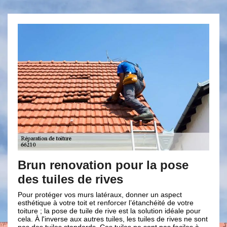
novation pour la pose
La réparation 
es de rives
avec Brun ren
 vos murs latéraux, donner un aspect
Une toiture bien installée
tre toit et renforcer l’étanchéité de votre
contre les fuites. Afin de
se de tuile de rive est la solution idéale pour
eaux ; il faut bien entreten
se aux autres tuiles, les tuiles de rives ne sont
professionnel comme Brun 
 standards. Ces tuiles ne sont pas faciles à
couverture puisse bien as