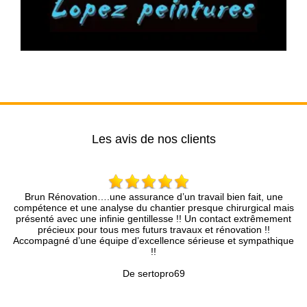
Les avis de nos clients
on….une assurance d’un travail bien fait, une
Mr Brun et son collèg
ne analyse du chantier presque chirurgical mais
Nous sommes très satis
ne infinie gentillesse !! Un contact extrêmement
les r
our tous mes futurs travaux et rénovation !!
e équipe d’excellence sérieuse et sympathique
!!
De sertopro69