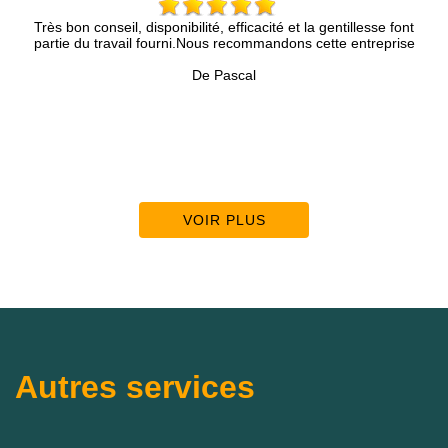
seil, disponibilité, efficacité et la gentillesse font
Mr Brun et son coll
ravail fourni.Nous recommandons cette entreprise
Nous sommes très sa
les
De Pascal
VOIR PLUS
Autres services