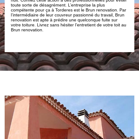
type de revêtement toit
de désagrément. L’entreprise la plus
ardoise, en zinc, en ba
pour ça à Torderes est le Brun renovation. Par
de vous donner des tra
ire de leur couvreur passionné du travail, Brun
dans le temps ; nous av
st apte à prédire une quelconque fuite sur
nous sommes une entre
. Livrez sans hésiter l’entretient de votre toit au
d’expérience tous com
tion.
66. Après notre interve
et remplira parfaitemen