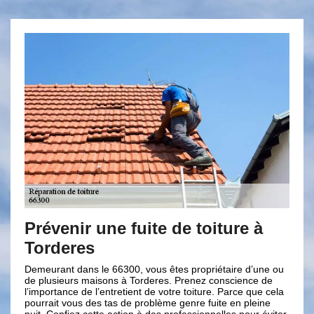
ir une fuite de toiture à
Des artisans
es
compétents 
réparation to
ans le 66300, vous êtes propriétaire d’une ou
s maisons à Torderes. Prenez conscience de
Notre entreprise de co
 de l’entretient de votre toiture. Parce que cela
connaissances et quali
s des tas de problème genre fuite en pleine
de vos travaux de répar
z cette action à des professionnelles pour éviter