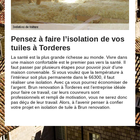
Couvreur Br
une isolatio
 à faire l’isolation de vos
 à Torderes
Pour l’isolation de vos 
plusieurs isolants exist
une couche, étanche à l’
t la plus grande richesse au monde. Vivre dans
de toiture : la laine de 
onfortable est le premier pas vers la santé. Il
polyuréthane. C’est pour
par plusieurs étapes pour pouvoir jouir d’une
appel à un profession
enable. Si vous voulez que la température à
renovation pour s’en 
soit plus permanente dans le 66300, il faut
vos choix. De plus, pou
e isolation. Avec ça vous pourrez économiser de
l’intervention d’un pro
un renovation à Torderes est l’entreprise idéale
l’isolation soit parfait
e travail, car leurs couvreurs sont
votre disposition peu 
els et rempli de motivation, vous ne serez donc
d’isolant que vous souh
leur travail. Alors, à l'avenir penser à confier
 en isolation de tuile à Brun renovation.