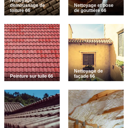
Nettoyage
demoussage de
Nettoyage et pose
toiture 66
de gouttière 66
Nettoyage de
Peinture sur tuile 66
façade 66