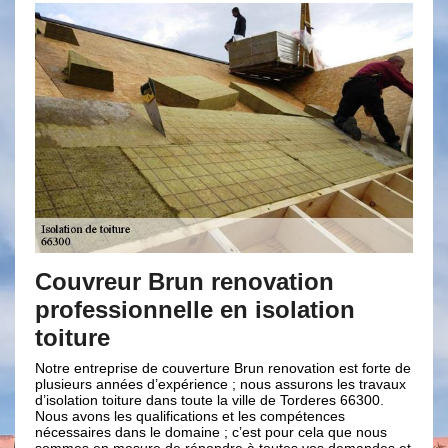
r Brun renovation
Brun renovati
ionnelle en isolation
travaux d’isol
Les travaux d’isolation to
nécessitent des connaissa
se de couverture Brun renovation est forte de
dans le domaine. En effe
ées d’expérience ; nous assurons les travaux
beaucoup d’adresse et d’ha
ture dans toute la ville de Torderes 66300.
conseiller de faire appe
 qualifications et les compétences
renovation pour s’occuper
ans le domaine ; c’est pour cela que nous
toiture à Torderes 66300. 
sure de répondre à toutes vos demandes et