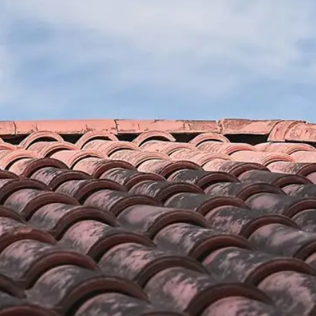
uvreur Brun
Besoin d’un artisan en étan
toiture à Torderes
ccuper l’étanchéité
Le fait d’avoir une toiture étanche est primordiale 
enovation a les
et la sécurité d’une maison. Etant donnée sa nécess
voir répondre à
laisser le travail au professionnel qualifiée. Il se t
 nous assurons
renovation à Torderes a exactement un artisan en 
oduits efficaces et
bien expérimenté pouvant intervenir dans tous le 66
renforcer
peut assurer de rendre votre toiture plus imperméa
rte la forme et le
tuile. Et tout cela avec un tarif que tout le monde pe
r et vous fournir les
n’hésitez pas à venir chez Brun renovation à Tord
lle de Torderes
en toiture.