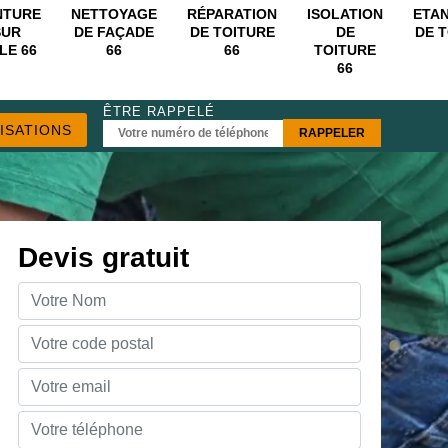
NTURE
NETTOYAGE
RÉPARATION
ISOLATION
ETA
SUR
DE FAÇADE
DE TOITURE
DE
DE 
LE 66
66
66
TOITURE
66
ÊTRE RAPPELÉ
ISATIONS
Devis gratuit