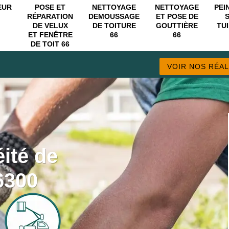
EUR
POSE ET
NETTOYAGE
NETTOYAGE
PEI
RÉPARATION
DEMOUSSAGE
ET POSE DE
DE VELUX
DE TOITURE
GOUTTIÈRE
TUI
ET FENÊTRE
66
66
DE TOIT 66
VOIR NOS RÉAL
ité de
6300