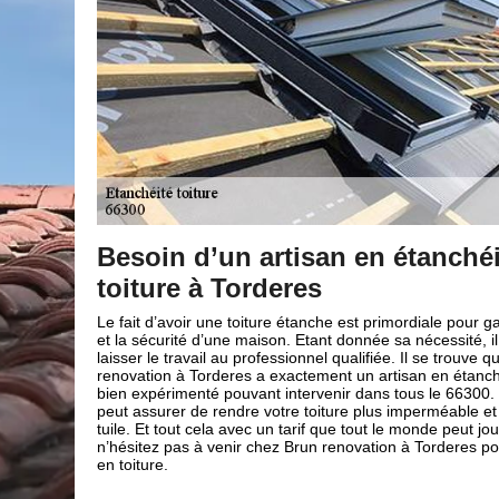
ité de
Recherches de fuite sur le toi
Brun renovation
arantir la beauté
Une fuite sur le toit, n’est pas toujours bon signe ; en e
l faut donc
dégradant pour votre habitation. Une tuile fissurée, un
que Brun
pourraient être la cause de la fuite sur le toit. Mais po
éité de toiture
la source exacte de la fuite, il est conseillé de faire ap
e ce fait, il
professionnel en couverture, comme Brun renovation. E
 ainsi que votre
entreprise de couverture a les qualifications et les ex
ir. Alors
nécessaires pour pouvoir discerner la cause de la fuit
our vos travaux
efficacement ; une fois trouvée nous procéderons à la
votre toit, pour qu’elle retrouve son étanchéité.