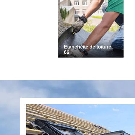
Etanchéité de toiture
66