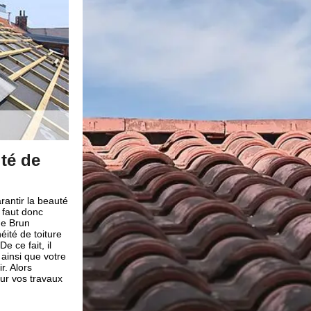
t avec
L’étanchéité de toit avec co
renovation
ffet cela peut être
Êtes-vous à la recherche d’un professionnel pour s’o
e tuile déplacée
de votre toit ? Notre entreprise de couverture Brun r
ur pouvoir trouver
capacités et les qualifications nécessaires pour pou
pel à un
toutes vos besoins. Chez couvreur Brun renovation,
n effet, notre
toutes demandes de travaux d’étanchéité avec des pr
périences
fiables. De plus, nos artisans couvreurs 66 pourront 
e rapidement et
l’étanchéité de votre toit rapidement et cela peu impo
 réparation de
type de revêtement de votre toit ; ils sauront s’adapte
meilleurs prestations en étanchéité toiture dans la vi
66300.