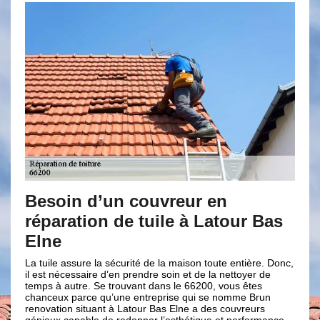
n couvreur en
La réparation de v
de tuile à Latour Bas
avec Brun renova
Une toiture bien installée garant
contre les fuites. Afin de préven
curité de la maison toute entière. Donc,
eaux ; il faut bien entretenir votre
n prendre soin et de la nettoyer de
professionnel comme Brun renova
ouvant dans le 66200, vous êtes
couverture puisse bien assurer 
ne entreprise qui se nomme Brun
; la couverture de toit doit être
 Latour Bas Elne a des couvreurs
présenter aucun défaut. Et pour c
edonner l’esthétique et performance