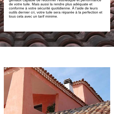
important de faire appel à un p
aussi la rendre plus adéquate et
comme Brun renovation. Notre e
rité quotidienne. À l’aide de leurs
Brun renovation répond à tous 
tre tuile sera réparée à la perfection et
de toitures dans la ville Latour 
if minime.