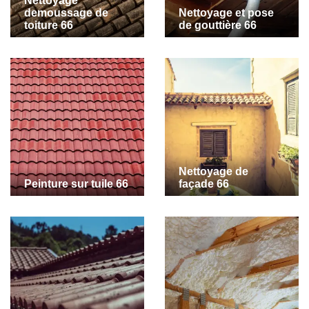
Nettoyage
demoussage de
Nettoyage et pose
toiture 66
de gouttière 66
Nettoyage de
Peinture sur tuile 66
façade 66