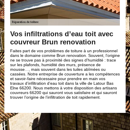
Vos réparations
de tuile de rive
ations d’eau toit avec
renovation
Brun renovation
Les réparations et les change
 problèmes de toiture à un professionnel
nécessitent des savoir-faire e
mme Brun renovation. Souvent, l’origine
C’est pour cela, qu’il est néce
 proximité des signes d’humidité : trace
professionnel comme Brun ren
humidité des murs, présence de
Une fois bien installés ou répa
vent dans les tuiles abîmées ou
plusieurs fonctions : mets les
reprise de couverture a les compétences
d'eau abondants, protège les
cessaire pour prendre en main vos
imperméabilise les bordures la
on d’eau toit dans la ville de Latour Bas
objectif esthétique, de décorat
ettons à votre disposition des artisans
faire appel à notre entrepris
i sauront vous satisfaire et qui sauront
renovation ; nous sommes rép
l’infiltration de toit rapidement.
réparation et de changement d