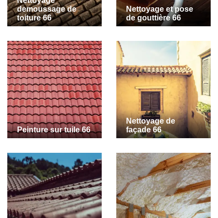
Nettoyage
demoussage de
Nettoyage et pose
toiture 66
de gouttière 66
Nettoyage de
Peinture sur tuile 66
façade 66