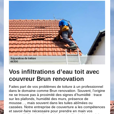
iltrations d’eau toit avec
Couvreur Bru
ur Brun renovation
votre service
de vos problèmes de toiture à un professionnel
L’infiltration d’eau de 
aine comme Brun renovation. Souvent, l’origine
votre maison, sans l’int
 pas à proximité des signes d’humidité : trace
les infiltrations d’eau
fonds, humidité des murs, présence de
plafonds et des murs. 
is souvent dans les tuiles abîmées ou
fuite minutieux, faites 
tre entreprise de couverture a les compétences
couverture Brun renovat
aire nécessaire pour prendre en main vos
de la fuite rapidement 