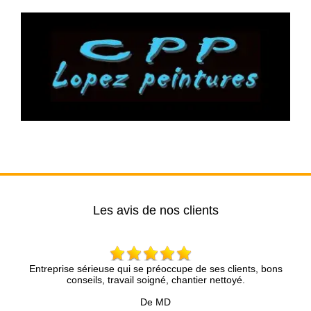
Les avis de nos clients
 sérieuse qui se préoccupe de ses clients, bons
Entreprise très
nseils, travail soigné, chantier nettoyé.
rapidement, le devis
pro.
De MD