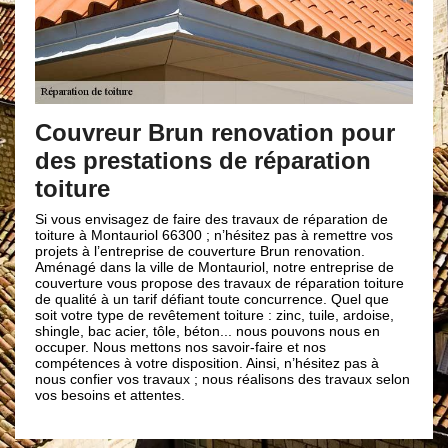
Vos urgenc
toitures av
eur Brun renovation pour
restations de réparation
Nous vous proposons 
couverture Brun reno
re
ce soit pour la répara
cassées ou tuiles de 
nvisagez de faire des travaux de réparation de
que nous pouvons int
 Montauriol 66300 ; n’hésitez pas à remettre vos
dans la ville de Mont
l’entreprise de couverture Brun renovation.
rapidement et effic
ans la ville de Montauriol, notre entreprise de
contacter notre entr
e vous propose des travaux de réparation toiture
nous vous fournirons
 à un tarif défiant toute concurrence. Quel que
parfait accord avec 
 type de revêtement toiture : zinc, tuile, ardoise,
exigences.
bac acier, tôle, béton... nous pouvons nous en
Nous mettons nos savoir-faire et nos
es à votre disposition. Ainsi, n’hésitez pas à
ier vos travaux ; nous réalisons des travaux selon
ns et attentes.