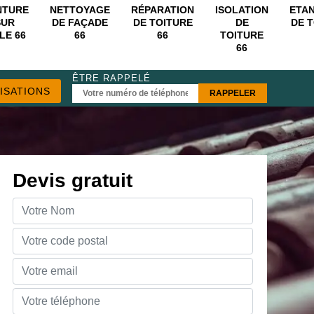
NTURE
NETTOYAGE
RÉPARATION
ISOLATION
ETA
SUR
DE FAÇADE
DE TOITURE
DE
DE 
LE 66
66
66
TOITURE
66
ÊTRE RAPPELÉ
ISATIONS
Devis gratuit