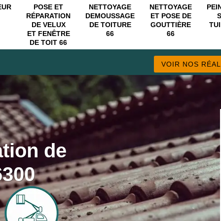
EUR
POSE ET
NETTOYAGE
NETTOYAGE
PEI
RÉPARATION
DEMOUSSAGE
ET POSE DE
DE VELUX
DE TOITURE
GOUTTIÈRE
TUI
ET FENÊTRE
66
66
DE TOIT 66
VOIR NOS RÉAL
ation de
6300