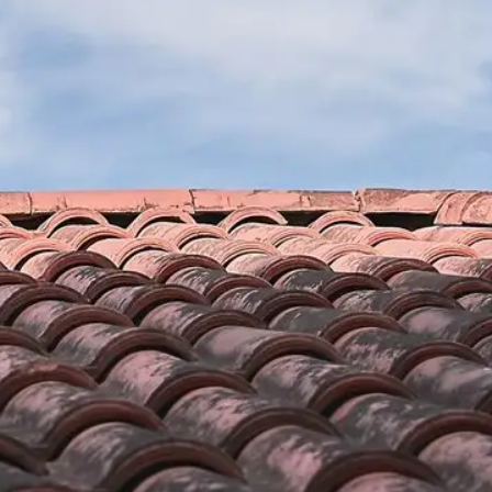
nnel en
Optez pour les services de 
renovation pour la réparatio
toiture
rture
 ? Notre entreprise
Nous sommes conscients que vous voulez que vos p
osition et vous
toiture soient impeccables et aux normes ; si vous f
demandes en
entreprise de couverture professionnelle comme Br
s 66300. Etant
part la qualité de nos services ; nous vous assuron
ntés et qualifiés
et accompagnement professionnel, des conseils et 
n renovation vous
réparation fiable : étanche, solide et esthétique qui
otre toiture soit
pendant longtemps. Pour Notre des services de répa
votre toiture toute
haute qualité qui seront en parfait accord avec vo
votre maison.
; pensez à contacter notre entreprise de couverture