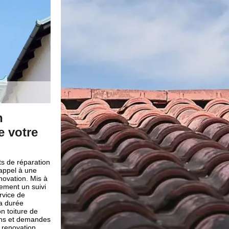
à Camelas
Brun renovation un professio
réparation toiture
 ou de plusieurs
de l’entretient
Seriez-vous à la recherche d’une entreprise de couve
de problème
professionnelle pour vos travaux de réparation toiture
ofessionnelles
de couverture Brun renovation est à votre entière disp
a plus compétente
propose des prestations de qualité pour toutes vos 
diaire de leur
travaux de réparation toiture dans la ville de Camela
 à prédire une
donné que nous sommes des professionnels, expérime
entretient de
dans le domaine, notre entreprise de couverture Bru
propose diverses solutions pour que la réparation de v
parfaitement aux normes. Notre intervention évitera à 
infiltration d'eau qui peut causer de grands dégâts à 