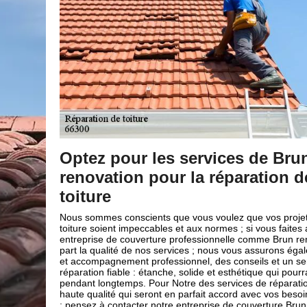
n
Prévenir une fuite de toiture 
e votre
Demeurant dans le 66300, vous êtes propriétaire d’une
maisons à Camelas. Prenez conscience de l’importance 
de votre toiture. Parce que cela pourrait vous des tas 
genre fuite en pleine nuit. Confiez cette action à des pr
s de réparation
pour éviter toute sorte de désagrément. L’entreprise l
 appel à une
pour ça à Camelas est le Brun renovation. Par l’intermé
ovation. Mis à
couvreur passionné du travail, Brun renovation est apte
ement un suivi
quelconque fuite sur votre toiture. Livrez sans hésiter l’
rvice de
votre toit au Brun renovation.
ra durée
 toiture de
ins et demandes
 renovation.