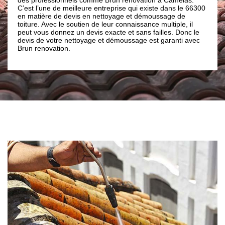
ne de meilleure entreprise qui existe dans le 66300
avec vos coordonnées
e de devis en nettoyage et démoussage de
de vos travaux, les m
vec le soutien de leur connaissance multiple, il
budget. Notre entrep
 donnez un devis exacte et sans failles. Donc le
vous répondra dans l
votre nettoyage et démoussage est garanti avec
heures) et cette répo
vation.
mesure.