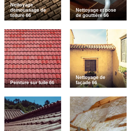
Nettoyage
demoussage de
Nettoyage et pose
toiture 66
de gouttière 66
Nettoyage de
Peinture sur tuile 66
façade 66