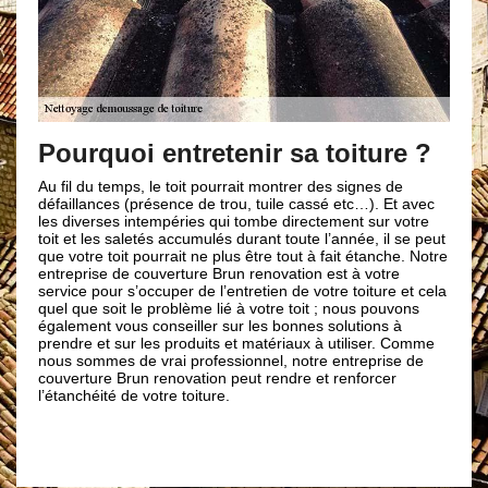
Notre ent
Brun reno
rquoi entretenir sa toiture ?
toiture
l du temps, le toit pourrait montrer des signes de
llances (présence de trou, tuile cassé etc…). Et avec
Pour améliorer la
iverses intempéries qui tombe directement sur votre
et les cassures 
et les saletés accumulés durant toute l’année, il se peut
matériaux de cou
otre toit pourrait ne plus être tout à fait étanche. Notre
intervention ind
prise de couverture Brun renovation est à votre
ans. Sachez que 
ce pour s’occuper de l’entretien de votre toiture et cela
solution pour bien
que soit le problème lié à votre toit ; nous pouvons
services et mét
ment vous conseiller sur les bonnes solutions à
toiture et notre
re et sur les produits et matériaux à utiliser. Comme
réaliser sans exc
sommes de vrai professionnel, notre entreprise de
nettoyage et dém
rture Brun renovation peut rendre et renforcer
66300 et ses en
nchéité de votre toiture.
entreprise de co