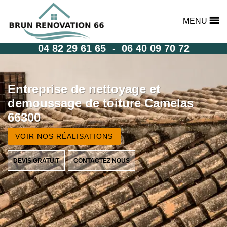
MENU
04 82 29 61 65
06 40 09 70 72
-
Entreprise de nettoyage et
demoussage de toiture Camelas
66300
VOIR NOS RÉALISATIONS
DEVIS GRATUIT
CONTACTEZ NOUS