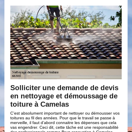
citer une demande de devis
Devis démo
ettoyage et démoussage de
toiture gra
re à Camelas
renovation
olument important de nettoyer ou démousser vos
Notre entreprise Bru
u fil des années. Pour que le travail se passe à
d’entretien toiture d
 il faut d’abord connaitre les dépenses que cela
demande de devis ch
rer. Ceci dit, cette tâche est une responsabilité
c’est gratuit et c’es
ssionnels comme Brun renovation à Camelas.
ce faire vous n’aure