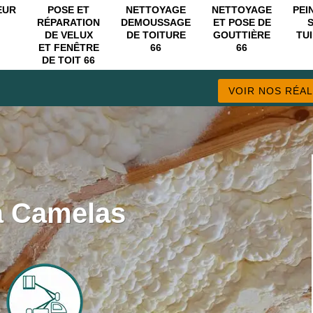
EUR
POSE ET
NETTOYAGE
NETTOYAGE
PEI
RÉPARATION
DEMOUSSAGE
ET POSE DE
DE VELUX
DE TOITURE
GOUTTIÈRE
TUI
ET FENÊTRE
66
66
DE TOIT 66
VOIR NOS RÉAL
 à Camelas