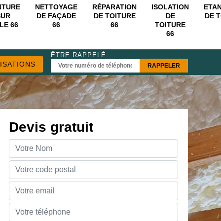
NTURE
NETTOYAGE
RÉPARATION
ISOLATION
ETA
SUR
DE FAÇADE
DE TOITURE
DE
DE 
LE 66
66
66
TOITURE
66
ÊTRE RAPPELÉ
ISATIONS
Devis gratuit