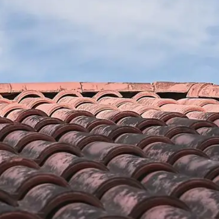
Nos diverses compétences
ur isoler votre
Ayant les compétences et expériences requises ; no
oit. Le coût d’une
travailler avec tous les types de matériaux d’isolation
les que vous
laine de verre, la laine de roche, les mousses alvéolai
ture Brun
chanvre, laines de mouton, laines de bois, le liège, les
dget. Pour plus
ouate de cellulose ou encore le coton recyclé. Il y a a
 est un
minéraux comme l'argile expansée ou encore la perlit
jusqu'à 30% sur la
cellulaire. Vous pouvez compter sur notre entreprise
 défiant toute
renovation pour le soufflage, la projection ou l’inject
ouverture Brun
d’isolation qu’ils soient d'origine végétale ou animale
renouvelables ; nous avons les compétences pour ce