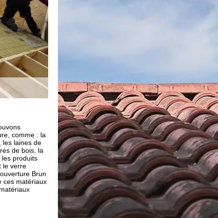
Tarifs d’isolation toiture
ture
Le prix dépend du type de matériau que vous voulez po
toiture, de la forme et du type de revêtement de votre t
 de plusieurs
mise en isolation dépend également du genre de comb
ion toiture dans
disposez. Mais sachez que notre entreprise de couver
ions et les
renovation vous fournit des travaux adaptés à votre bu
cela que nous
de bien que de mal, sachez que l'isolation de la toiture
et besoins en
investissement intéressant, car elle permet de gagner 
férentes
facture énergétique. Pour des travaux de qualité, à tarif
art. D’ailleurs
concurrence, pensez à contacter notre entreprise de c
it sera bien
renovation.
tion de toiture ;
renovation.