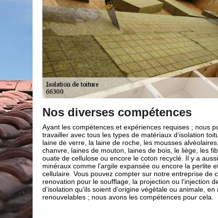
Couvreur Brun renovation
professionnelle en isolation toi
uvons
re, comme : la
Notre entreprise de couverture Brun renovation est forte
es laines de
années d’expérience ; nous assurons les travaux d’isolat
s de bois, la
toute la ville de Camelas 66300. Nous avons les qualificat
es produits
compétences nécessaires dans le domaine ; c’est pour 
e verre
sommes en mesure de répondre à toutes vos demandes 
uverture Brun
travaux d’isolation toiture. Grâce à nos savoir-faire et dif
 ces matériaux
techniques, votre toit sera bien isoler dans les règles de l’
matériaux
après notre intervention, nous vous assurons que votre to
isolé. Ainsi, pour des services de qualité et fiable en isola
pensez à contacter notre entreprise de couverture Brun 