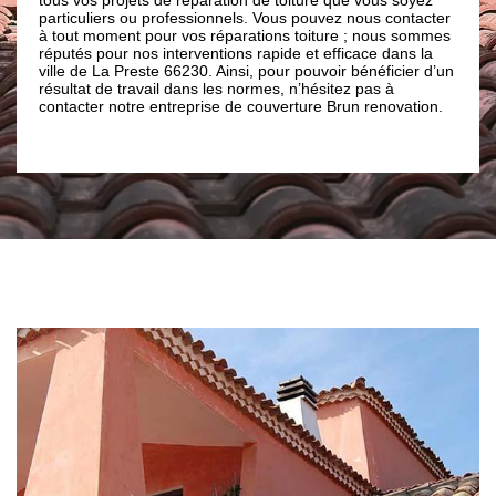
u professionnels. Vous pouvez nous contacter
de qualité à un tarif déf
 pour vos réparations toiture ; nous sommes
soit votre type de revêteme
os interventions rapide et efficace dans la
shingle, bac acier, tôle,
este 66230. Ainsi, pour pouvoir bénéficier d’un
occuper. Nous mettons no
avail dans les normes, n’hésitez pas à
compétences à votre dispo
e entreprise de couverture Brun renovation.
nous confier vos travaux 
vos besoins et attentes.