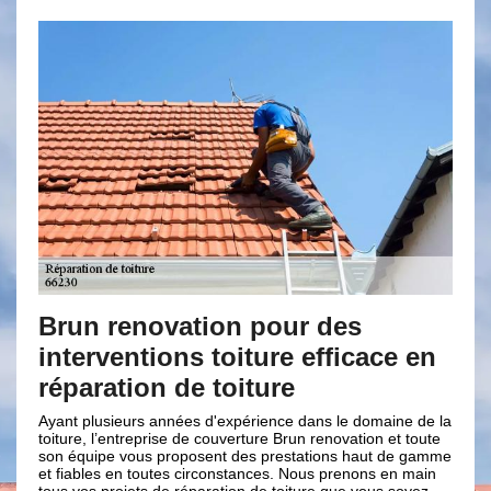
novation pour des
Couvreur Bru
tions toiture efficace en
des prestatio
on de toiture
toiture
rs années d'expérience dans le domaine de la
Si vous envisagez de fair
reprise de couverture Brun renovation et toute
toiture à La Preste 66230
us proposent des prestations haut de gamme
projets à l’entreprise de
toutes circonstances. Nous prenons en main
Aménagé dans la ville de 
ts de réparation de toiture que vous soyez
couverture vous propose 