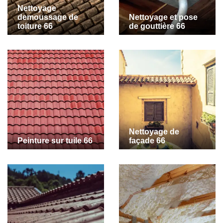
Nettoyage
demoussage de
Nettoyage et pose
toiture 66
de gouttière 66
Nettoyage de
Peinture sur tuile 66
façade 66