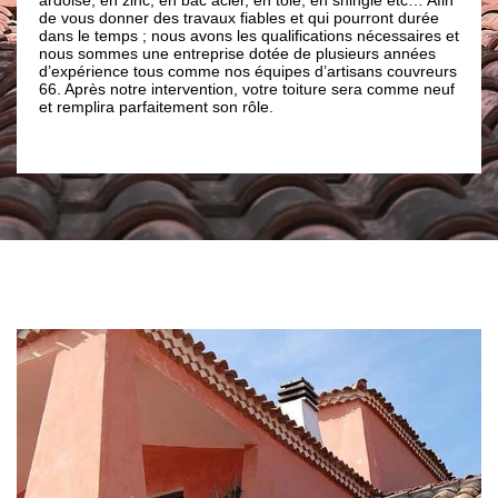
vaux fiables et qui pourront durée
travail, il est impératif d’engager
ons les qualifications nécessaires et
aux alentours du 66300, il y a une
prise dotée de plusieurs années
dans le domaine de faire un devis 
me nos équipes d’artisans couvreurs
Il s’agit de Brun renovation à Cast
ntion, votre toiture sera comme neuf
possède des couvreurs très talen
t son rôle.
d’étudier vos dossiers. Et en un 
avoir le résultat.