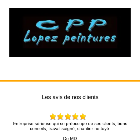
Les avis de nos clients
i se préoccupe de ses clients, bons
Très bon conseil, disponibilité
il soigné, chantier nettoyé.
partie du travail fourni.Nou
De MD
De 