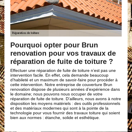
Un devis réparati
Castelnou 66300 g
pter pour Brun
pour vos travaux de
Notre entreprise de couverture 
d’une équipe d’artisans couvre
e fuite de toiture ?
expérimentée et qualifiée qui fe
et vous procurer les meilleures 
ion de fuite de toiture n’est pas une
que nous prenions en main vos 
 En effet, cela demande beaucoup
toiture, il faut que vous nous 
imum de savoir-faire pour procéder à
devis. Pour ce faire, vous allez 
otre entreprise de couverture Brun
devis présent sur notre site av
e plusieurs années d’expérience dans
votre demande ; une réponse cla
uvons nous occuper de votre
parviendra dans les plus brefs 
e toiture. D’ailleurs, nous avons à notre
de devis réparation toiture chez
s matériels : des outils professionnels
couverture Brun renovation est g
ernes qui sont à la pointe de la
engagement de votre part.
 fournir des travaux toiture qui soient
nche, solide et esthétique.