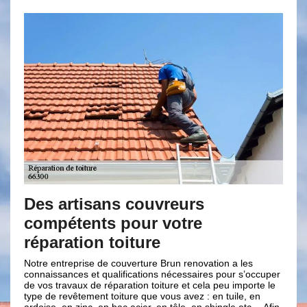
 couvreurs
Désirer une deman
pour votre
en réparation de to
iture
Castelnou
uverture Brun renovation a les
Plus le temps passe plus le toit s
fications nécessaires pour s’occuper
humaines et de naturel, une actio
ation toiture et cela peu importe le
nécessaire. Mais avant d’entrepre
ure que vous avez : en tuile, en
réparation de toiture à Castelnou, i
c acier, en tôle, en shingle etc… Afin
demande de devis. Afin d’assurer