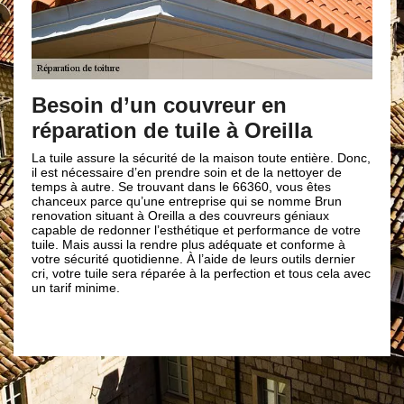
Couvreur 
vos répara
oin d’un couvreur en
ration de tuile à Oreilla
Prévoyez-vous de f
endommagées ? Sa
couverture Brun re
e assure la sécurité de la maison toute entière. Donc,
prendre en main ce
nécessaire d’en prendre soin et de la nettoyer de
plusieurs années 
 autre. Se trouvant dans le 66360, vous êtes
toiture, nous pouvo
x parce qu’une entreprise qui se nomme Brun
comme la réparati
ion situant à Oreilla a des couvreurs géniaux
l’écoute de votre 
 de redonner l’esthétique et performance de votre
pour la rénovation 
Mais aussi la rendre plus adéquate et conforme à
pouvez compter su
curité quotidienne. À l’aide de leurs outils dernier
travaux fiables peu
re tuile sera réparée à la perfection et tous cela avec
de Oreilla.
f minime.