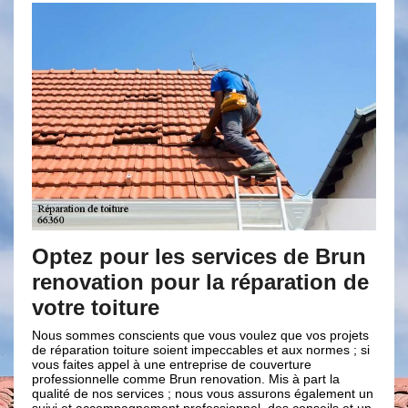
 pour les services de Brun
Brun renova
ation pour la réparation de
réparation 
 toiture
Le faitage assure l’
toitures au sommet du 
es conscients que vous voulez que vos projets
concernant les infilt
tion toiture soient impeccables et aux normes ; si
réparation est très d
es appel à une entreprise de couverture
couverture Brun reno
nnelle comme Brun renovation. Mis à part la
réparation de votre 
e nos services ; nous vous assurons également un
et les aptitudes requi
accompagnement professionnel, des conseils et un