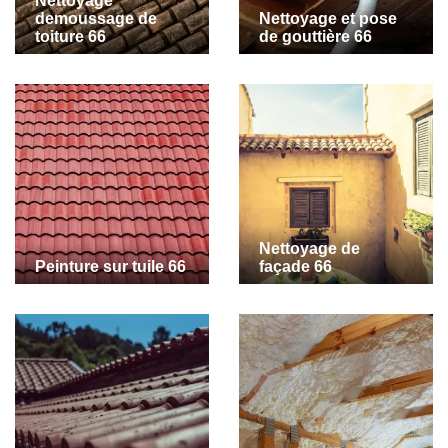
Nettoyage
demoussage de
Nettoyage et pose
toiture 66
de gouttière 66
Nettoyage de
Peinture sur tuile 66
façade 66