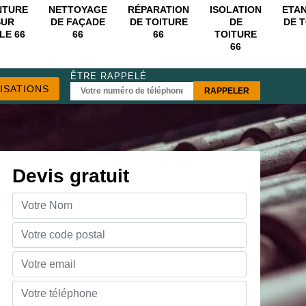
NTURE
NETTOYAGE
RÉPARATION
ISOLATION
ETA
SUR
DE FAÇADE
DE TOITURE
DE
DE 
LE 66
66
66
TOITURE
66
ÊTRE RAPPELÉ
ISATIONS
Devis gratuit