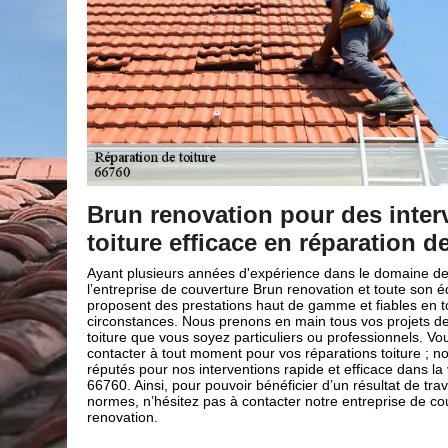
ventions
Brun renovation pour la répar
 toiture
faitage
a toiture,
Le faitage assure l’étanchéité entre les deux pans de t
équipe vous
sommet du toit et il est le point le plus sensible concern
outes
infiltrations d’eau ; c’est pour cela que sa réparation est
 réparation de
Sachez que notre entreprise de couverture Brun renova
ous pouvez nous
prendre en main la réparation de votre faitage, nous a
 nous sommes
connaissances et les aptitudes requis pour effectuer cett
ville de Porta
est important que les tuiles soient vérifiées, car certai
ail dans les
faitages scellés peuvent se fissurer, ce qui peut engen
uverture Brun
infiltrations d’eau. C’est particulièrement pour cela, qu’i
faire appel à un vrai professionnel comme Brun renova
charger.