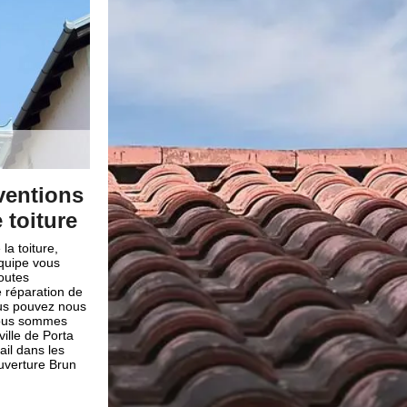
ation de
Besoin d’un couvreur en répa
tuile à Porta
oitures au
La tuile assure la sécurité de la maison toute entière. 
ant les
nécessaire d’en prendre soin et de la nettoyer de te
 très délicate.
trouvant dans le 66760, vous êtes chanceux parce qu
tion peut
se nomme Brun renovation situant à Porta a des cou
vons les
capable de redonner l’esthétique et performance de vo
e intervention. Il
aussi la rendre plus adéquate et conforme à votre séc
ns ciments ou
À l’aide de leurs outils dernier cri, votre tuile sera ré
drer des
et tous cela avec un tarif minime.
l est essentiel de
tion pour s’en