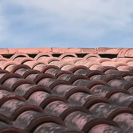
ration de
Brun renovation pour des in
toiture efficace en réparatio
Donc, il est
Ayant plusieurs années d'expérience dans le domain
mps à autre. Se
l’entreprise de couverture Brun renovation et toute
’une entreprise qui
proposent des prestations haut de gamme et fiable
vreurs géniaux
circonstances. Nous prenons en main tous vos proj
tre tuile. Mais
toiture que vous soyez particuliers ou professionn
urité quotidienne.
contacter à tout moment pour vos réparations toit
parée à la perfection
réputés pour nos interventions rapide et efficace dan
66760. Ainsi, pour pouvoir bénéficier d’un résultat d
normes, n’hésitez pas à contacter notre entreprise
renovation.