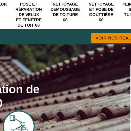
EUR
POSE ET
NETTOYAGE
NETTOYAGE
PEI
RÉPARATION
DEMOUSSAGE
ET POSE DE
DE VELUX
DE TOITURE
GOUTTIÈRE
TUI
ET FENÊTRE
66
66
DE TOIT 66
VOIR NOS RÉAL
ation de
0