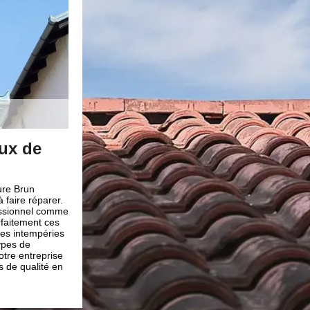
ux de
Besoin d’un couvreur en répar
tuile à Saint Nazaire
ure Brun
La tuile assure la sécurité de la maison toute entière. Do
 faire réparer.
nécessaire d’en prendre soin et de la nettoyer de temp
fessionnel comme
trouvant dans le 66140, vous êtes chanceux parce qu’u
rfaitement ces
se nomme Brun renovation situant à Saint Nazaire a d
ses intempéries
géniaux capable de redonner l’esthétique et performanc
ypes de
Mais aussi la rendre plus adéquate et conforme à votre
otre entreprise
quotidienne. À l’aide de leurs outils dernier cri, votre t
 de qualité en
la perfection et tous cela avec un tarif minime.