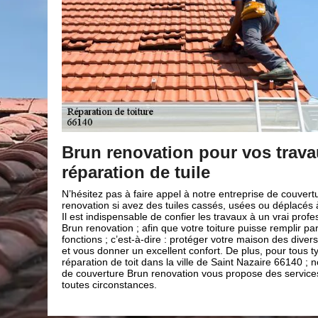
 de
Brun renovation pour vos trava
réparation de tuile
uliers et aux
N’hésitez pas à faire appel à notre entreprise de couvert
iture dans la
renovation si avez des tuiles cassés, usées ou déplacés à
qu’après
Il est indispensable de confier les travaux à un vrai pro
iture remplira
Brun renovation ; afin que votre toiture puisse remplir pa
 esthétique et
fonctions ; c’est-à-dire : protéger votre maison des diver
 années. De ce
et vous donner un excellent confort. De plus, pour tous t
nt Nazaire
réparation de toit dans la ville de Saint Nazaire 66140 ; n
e Brun
de couverture Brun renovation vous propose des services
toutes circonstances.