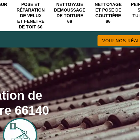
EUR
POSE ET
NETTOYAGE
NETTOYAGE
PEI
RÉPARATION
DEMOUSSAGE
ET POSE DE
DE VELUX
DE TOITURE
GOUTTIÈRE
TUI
ET FENÊTRE
66
66
DE TOIT 66
VOIR NOS RÉAL
ation de
ire 66140