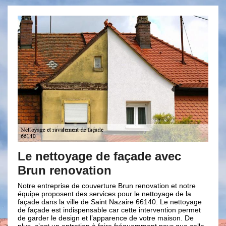
oyage de façade avec
Travail bien 
novation
avec Brun ren
se de couverture Brun renovation et notre
Pour un ravalement conçu 
nt des services pour le nettoyage de la
entreprise de couvertur
 ville de Saint Nazaire 66140. Le nettoyage
tout par une évaluation d
indispensable car cette intervention permet
passe par un diagnostic 
esign et l’apparence de votre maison. De
proposer les traitements
 entretien à faire fréquemment pour que celle-
tous vos problèmes de fa