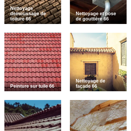
Nettoyage
demoussage de
Nettoyage et pose
toiture 66
de gouttière 66
Nettoyage de
Peinture sur tuile 66
façade 66