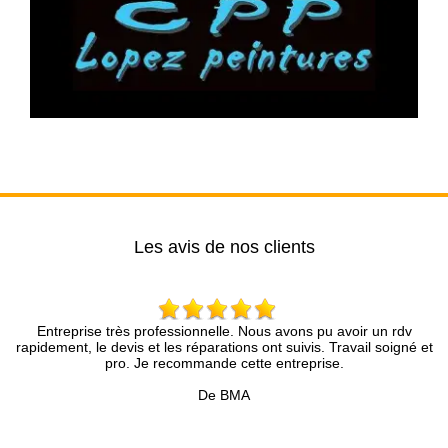
Les avis de nos clients
ès professionnelle. Nous avons pu avoir un rdv
Mr Brun et son collèg
vis et les réparations ont suivis. Travail soigné et
Nous sommes très satis
o. Je recommande cette entreprise.
les r
De BMA