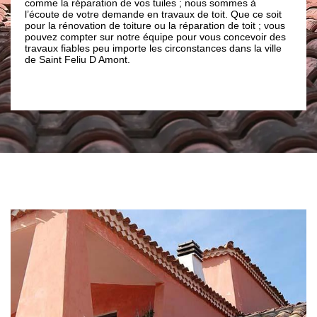
ration de vos tuiles ; nous sommes à
particuliers ou professio
tre demande en travaux de toit. Que ce soit
à tout moment pour vos r
ion de toiture ou la réparation de toit ; vous
réputés pour nos interven
r sur notre équipe pour vous concevoir des
ville de Saint Feliu D Am
s peu importe les circonstances dans la ville
bénéficier d’un résultat d
 D Amont.
n’hésitez pas à contacter
Brun renovation.