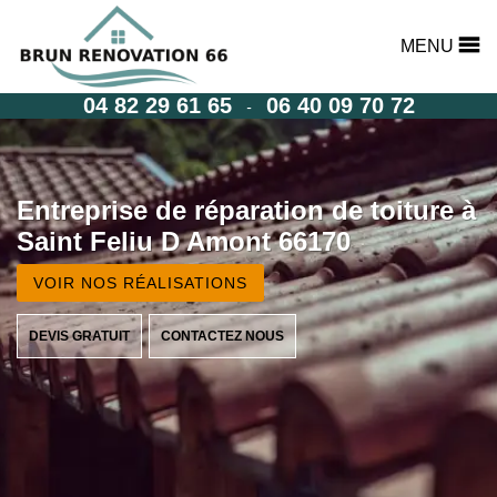
MENU
04 82 29 61 65
06 40 09 70 72
-
Entreprise de réparation de toiture à
Saint Feliu D Amont 66170
VOIR NOS RÉALISATIONS
DEVIS GRATUIT
CONTACTEZ NOUS