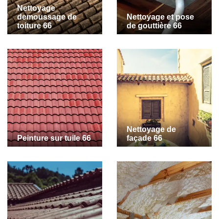
Nettoyage
demoussage de
Nettoyage et pose
toiture 66
de gouttière 66
Nettoyage de
Peinture sur tuile 66
façade 66