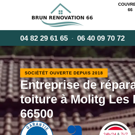
COUVR
66
04 82 29 61 65
06 40 09 70 72
-
SOCIÉTÉT OUVERTE DEPUIS 2018
Entreprise de répar
toiture à Molitg Les
66500