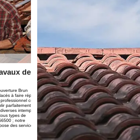
ux de
Besoin d’un couvreur en répar
tuile à Molitg Les Bains
ure Brun
La tuile assure la sécurité de la maison toute entière. Do
 faire réparer.
nécessaire d’en prendre soin et de la nettoyer de temp
fessionnel comme
trouvant dans le 66500, vous êtes chanceux parce qu’u
rfaitement ces
se nomme Brun renovation situant à Molitg Les Bains 
ses intempéries
géniaux capable de redonner l’esthétique et performanc
ypes de
Mais aussi la rendre plus adéquate et conforme à votre
; notre
quotidienne. À l’aide de leurs outils dernier cri, votre t
des services de
la perfection et tous cela avec un tarif minime.