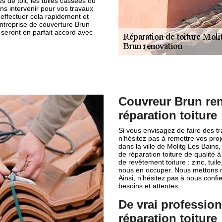
s de toit, les tuiles cassées ou
ns intervenir pour vos travaux
 effectuer cela rapidement et
ntreprise de couverture Brun
 seront en parfait accord avec
Couvreur Brun ren
réparation toiture
Si vous envisagez de faire des tr
n’hésitez pas à remettre vos pro
dans la ville de Molitg Les Bain
de réparation toiture de qualité à
de revêtement toiture : zinc, tuil
nous en occuper. Nous mettons no
Ainsi, n’hésitez pas à nous confi
besoins et attentes.
De vrai professio
réparation toiture