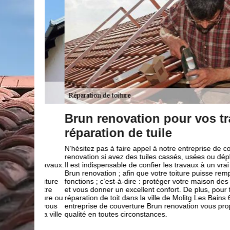
vos
Brun renovation pour vos trava
réparation de tuile
t
N’hésitez pas à faire appel à notre entreprise de couvert
re Brun
renovation si avez des tuiles cassés, usées ou déplacés à
n ces travaux.
Il est indispensable de confier les travaux à un vrai pro
ns le
Brun renovation ; afin que votre toiture puisse remplir pa
x de toiture
fonctions ; c’est-à-dire : protéger votre maison des diver
e de votre
et vous donner un excellent confort. De plus, pour tous t
 de toiture ou
réparation de toit dans la ville de Molitg Les Bains 66500 
pe pour vous
entreprise de couverture Brun renovation vous propose 
 dans la ville
qualité en toutes circonstances.