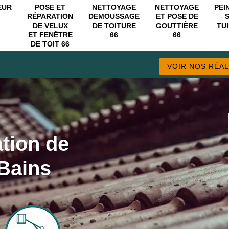
EUR
POSE ET
NETTOYAGE
NETTOYAGE
PEI
RÉPARATION
DEMOUSSAGE
ET POSE DE
DE VELUX
DE TOITURE
GOUTTIÈRE
TUI
ET FENÊTRE
66
66
DE TOIT 66
VOIR NOS RÉAL
ation de
 Bains