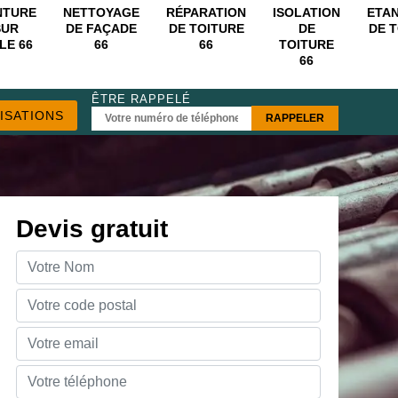
NTURE
NETTOYAGE
RÉPARATION
ISOLATION
ETA
SUR
DE FAÇADE
DE TOITURE
DE
DE 
LE 66
66
66
TOITURE
66
ÊTRE RAPPELÉ
ISATIONS
Devis gratuit