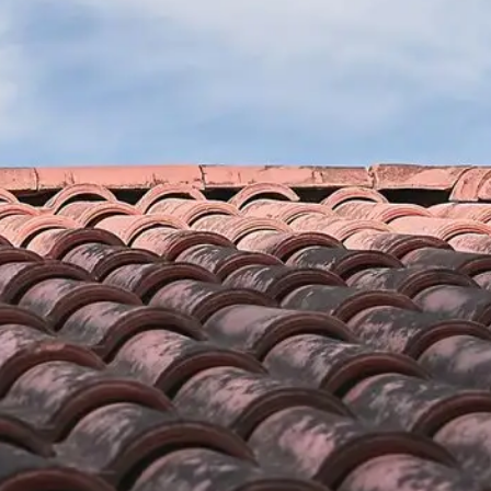
ation de
Couvreur Brun renovation po
réparations de tuiles
nc, il est
Prévoyez-vous de faire des réparations à vos tuiles q
s à autre. Se
endommagées ? Sachez que notre entreprise de cou
ne entreprise qui
renovation a les capacité et aptitudes pour prendre 
a des couvreurs
Qualifiés et disposant de plusieurs années d’expérie
e de votre tuile.
domaine de la toiture, nous pouvons effectuer divers 
 sécurité
comme la réparation de vos tuiles ; nous sommes à l
uile sera réparée à
demande en travaux de toit. Que ce soit pour la rénov
la réparation de toit ; vous pouvez compter sur notr
concevoir des travaux fiables peu importe les circonst
de Molitg Les Bains.