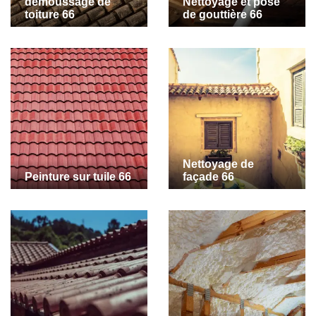
demoussage de
Nettoyage et pose
toiture 66
de gouttière 66
Nettoyage de
Peinture sur tuile 66
façade 66