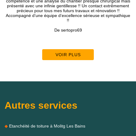
alyse du chantier presque chirurgical mais
conseils, trava
finie gentillesse !! Un contact extrêmement
us mes futurs travaux et rénovation !!
uipe d’excellence sérieuse et sympathique
!!
De sertopro69
VOIR PLUS
Autres services
Etanchéité de toiture à Molitg Les Bains