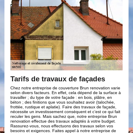
travaux de façades
Engager une ent
nettoyage et ra
ise de couverture Brun renovation varie
rs. En effet, cela dépend de la surface à
façade à Molitg 
 de votre façade : en bois, plâtre, en
ns que vous souhaitez avoir (talochée,
Il est conseillé de nettoyer r
t aplatie). Faire des travaux de façade,
beauté. De nos jours, il exist
issement conséquent et c’est ce qui fait
en nettoyage et ravalement d
Mais sachez que, notre entreprise Brun
renovation à Molitg Les Bains.
e des travaux adaptés à votre budget.
hautement qualifiée pour vos 
us effectuons des travaux selon vos
66500. Cela est dû à leur no
es. Faites appel à notre entreprise de
dans le domaine de nettoyage