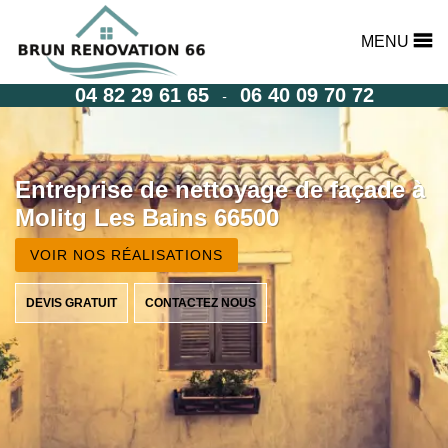
MENU
04 82 29 61 65
06 40 09 70 72
-
Entreprise de nettoyage de façade à
Molitg Les Bains 66500
VOIR NOS RÉALISATIONS
DEVIS GRATUIT
CONTACTEZ NOUS