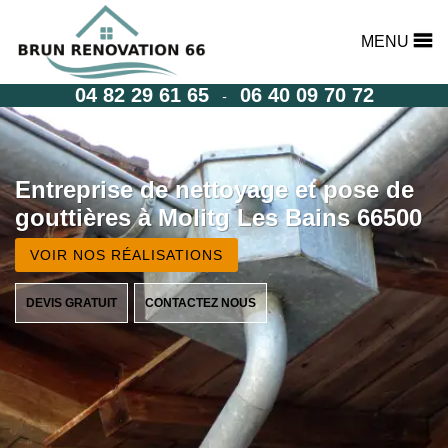
MENU
04 82 29 61 65
06 40 09 70 72
-
Entreprise de nettoyage et pose de
gouttières à Molitg Les Bains 66500
VOIR NOS RÉALISATIONS
DEVIS GRATUIT
CONTACTEZ NOUS