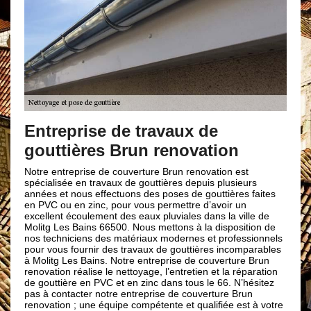
De
ad
Entreprise de travaux de
gouttières Brun renovation
Quel 
ce so
une r
, que
Notre entreprise de couverture Brun renovation est
de co
 ou
spécialisée en travaux de gouttières depuis plusieurs
trava
ise
années et nous effectuons des poses de gouttières faites
défia
s
en PVC ou en zinc, pour vous permettre d’avoir un
à vot
 prix
excellent écoulement des eaux pluviales dans la ville de
pouvo
apter
Molitg Les Bains 66500. Nous mettons à la disposition de
avoir
er à
nos techniciens des matériaux modernes et professionnels
dépen
ssiez
pour vous fournir des travaux de gouttières incomparables
entre
rosses
à Molitg Les Bains. Notre entreprise de couverture Brun
de ce
renovation réalise le nettoyage, l’entretien et la réparation
ier
de gouttière en PVC et en zinc dans tous le 66. N’hésitez
pas à contacter notre entreprise de couverture Brun
renovation ; une équipe compétente et qualifiée est à votre