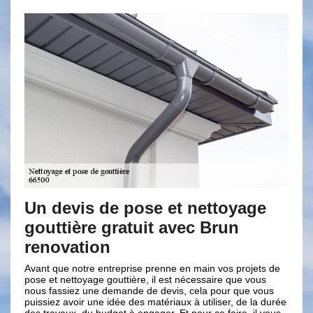
Un devis de pose et nettoyage
Br
gouttière gratuit avec Brun
ch
renovation
ville
Il es
profe
Avant que notre entreprise prenne en main vos projets de
la,
chang
pose et nettoyage gouttière, il est nécessaire que vous
age ;
la po
nous fassiez une demande de devis, cela pour que vous
un
comme
puissiez avoir une idée des matériaux à utiliser, de la durée
etient
goutt
des travaux, du budget à engager. Et pour ce faire, il vous