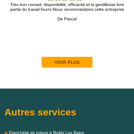
Très bon conseil, disponibilité, efficacité et la gentillesse font
 et
partie du travail fourni.Nous recommandons cette entreprise
c
p
De Pascal
A
VOIR PLUS
Autres services
Etanchéité de toiture à Molitg Les Bains