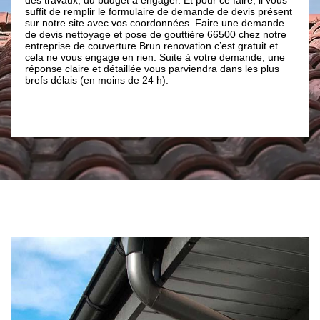
faire
suffit de remplir le formulaire de demande de devis présent
renov
sur notre site avec vos coordonnées. Faire une demande
et de
aux n
de devis nettoyage et pose de gouttière 66500 chez notre
es
montr
entreprise de couverture Brun renovation c’est gratuit et
n
goutt
cela ne vous engage en rien. Suite à votre demande, une
) et
moder
réponse claire et détaillée vous parviendra dans les plus
 Tous
goutt
brefs délais (en moins de 24 h).
insi,