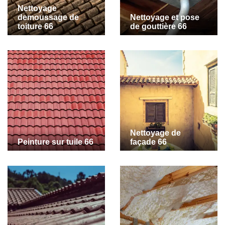
Nettoyage
demoussage de
Nettoyage et pose
toiture 66
de gouttière 66
Nettoyage de
Peinture sur tuile 66
façade 66