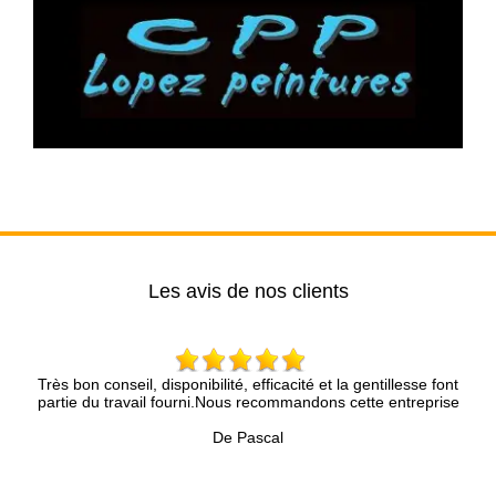
Les avis de nos clients
onseil, disponibilité, efficacité et la gentillesse font
Entreprise tr
 travail fourni.Nous recommandons cette entreprise
rapidement, le de
pr
De Pascal