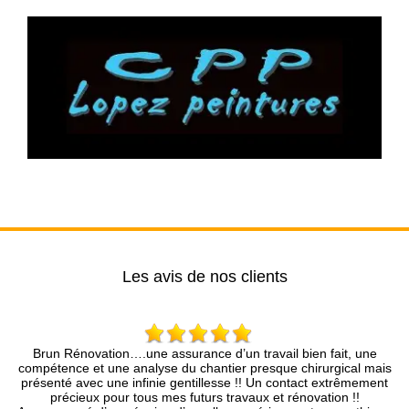
Les avis de nos clients
….une assurance d’un travail bien fait, une
Entreprise très prof
analyse du chantier presque chirurgical mais
rapidement, le devis et l
infinie gentillesse !! Un contact extrêmement
pro. Je r
 tous mes futurs travaux et rénovation !!