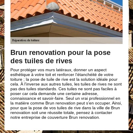
Vos infiltrati
couvreur Brun
novation pour la pose
es de rives
Faites part de vos problè
dans le domaine comme Br
ne se trouve pas à proxim
 vos murs latéraux, donner un aspect
sur les plafonds, humidi
tre toit et renforcer l’étanchéité de votre
mousse…, mais souvent d
se de tuile de rive est la solution idéale pour
cassées. Notre entrepris
se aux autres tuiles, les tuiles de rives ne sont
et savoir-faire nécessair
 standards. Ces tuiles ne sont pas faciles à
travaux d’infiltration d’ea
a demande une certaine adresse,
Riviere 66550. Nous mett
t savoir-faire. Seul un vrai professionnel en
artisans couvreurs 66550 
me Brun renovation peut s’en occuper. Ainsi,
sauront trouver l’origine d
se de vos tuiles de rive dans la ville de Brun
t une réussite totale, pensez à contacter
se de couverture Brun renovation.