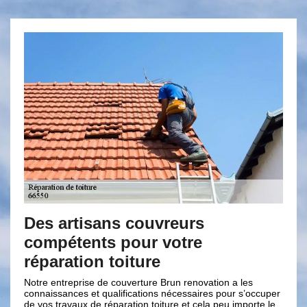
sans couvreurs
La réparation d
ts pour votre
avec Brun reno
n toiture
Une toiture bien installée g
contre les fuites. Afin de pr
 de couverture Brun renovation a les
eaux ; il faut bien entretenir 
 qualifications nécessaires pour s’occuper
professionnel comme Brun re
e réparation toiture et cela peu importe le
couverture puisse bien assu