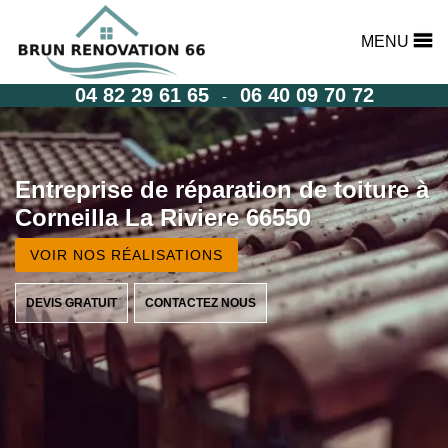
MENU
04 82 29 61 65
06 40 09 70 72
-
Entreprise de réparation de toiture à
Corneilla La Riviere 66550
VOIR NOS RÉALISATIONS
DEVIS GRATUIT
CONTACTEZ NOUS