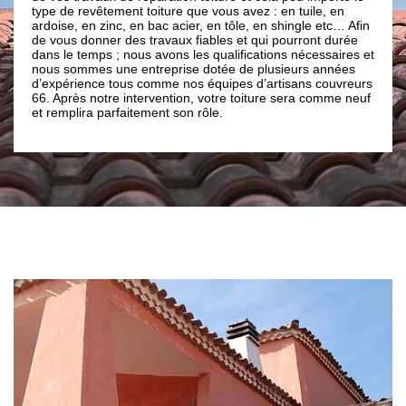
nt toiture que vous avez : en tuile, en
; la couverture de toit doit 
 en bac acier, en tôle, en shingle etc… Afin
présenter aucun défaut. Et po
es travaux fiables et qui pourront durée
important de faire appel à 
nous avons les qualifications nécessaires et
comme Brun renovation. Not
 entreprise dotée de plusieurs années
Brun renovation répond à t
us comme nos équipes d’artisans couvreurs
de toitures dans la ville Cor
intervention, votre toiture sera comme neuf
aitement son rôle.