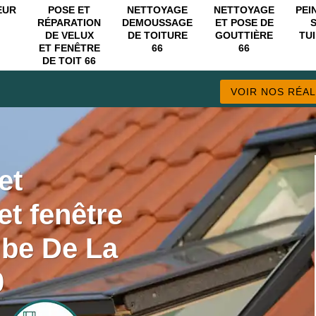
EUR
POSE ET
NETTOYAGE
NETTOYAGE
PEI
RÉPARATION
DEMOUSSAGE
ET POSE DE
DE VELUX
DE TOITURE
GOUTTIÈRE
TUI
ET FENÊTRE
66
66
DE TOIT 66
VOIR NOS RÉAL
et
et fenêtre
mbe De La
0