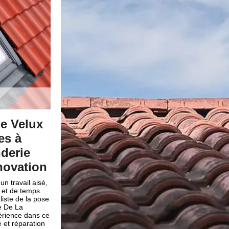
ration de Velux
Une prestation de quali
te sécurité
réparation de Velux et f
dans le 66300
n de Velux et fenêtre de toit
te Colombe De La
Installée dans le 66300, notre entreprise
us bénéficierez des
disposition pour s’occuper de vos travaux
te sécurité avec une
et fenêtre de toit. Dotées de nombreuses
 dangers qui peuvent se
domaine, nous saurons mettre en valeur v
ettons à disposition de nos
une prestation de qualité en pose et répar
otection individuelle comme
toit. En effet, le velux et fenêtre de toit e
anti-coupure.
confort au sein de votre maison. Ainsi, c
De La Commanderie.