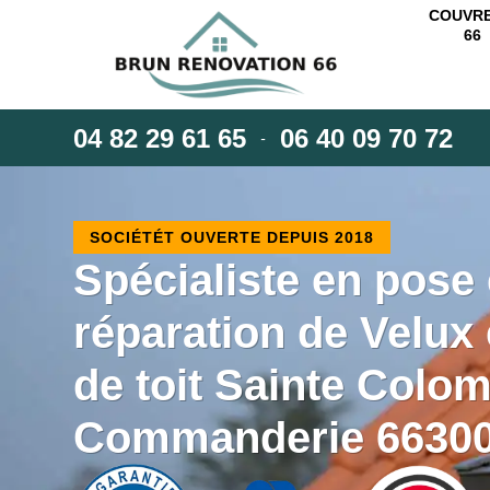
COUVR
66
04 82 29 61 65
06 40 09 70 72
-
SOCIÉTÉT OUVERTE DEPUIS 2018
Spécialiste en pose 
réparation de Velux 
de toit Sainte Colo
Commanderie 6630