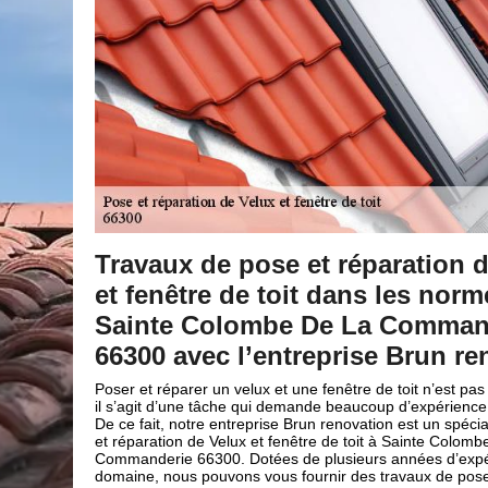
ation de Velux
Travaux de pose et répa
es normes à
et fenêtre de toit en tou
ommanderie
En confiant votre projet de pose et réparatio
à notre entreprise Brun renovation à Sain
Brun renovation
Commanderie est un bon choix. En effet, vo
prestations de qualité et des travaux en tou
t n’est pas un travail aisé,
meilleure qualité-prix. Pour éviter tous les
’expérience et de temps.
produire pendant notre intervention, nous m
st un spécialiste de la pose
couvreurs zingueurs des équipements de pr
ainte Colombe De La
: des gants, des casques et des vêtements 
nées d’expérience dans ce
aux de pose et réparation