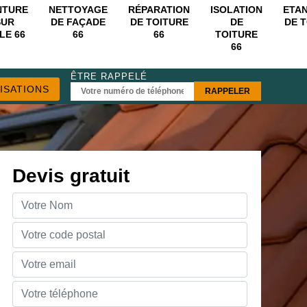
NTURE
NETTOYAGE
RÉPARATION
ISOLATION
ETA
SUR
DE FAÇADE
DE TOITURE
DE
DE 
LE 66
66
66
TOITURE
66
ÊTRE RAPPELÉ
ISATIONS
Devis gratuit