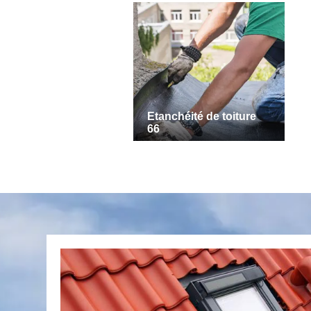
Etanchéité de toiture
66