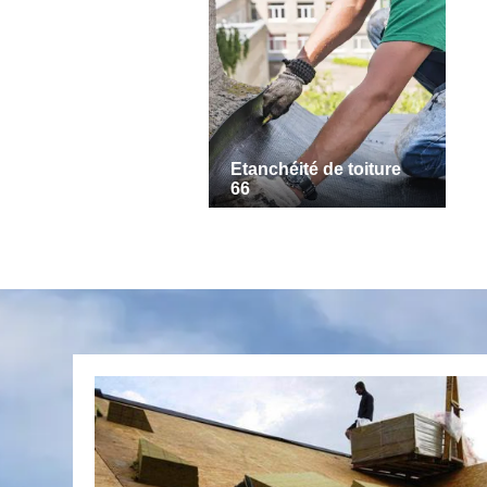
Etanchéité de toiture
66