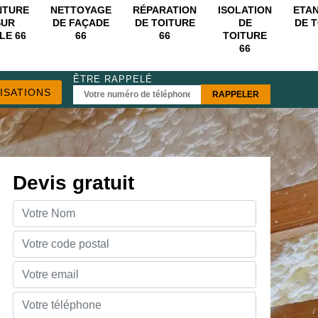
NTURE
NETTOYAGE
RÉPARATION
ISOLATION
ETA
SUR
DE FAÇADE
DE TOITURE
DE
DE 
LE 66
66
66
TOITURE
66
ÊTRE RAPPELÉ
ISATIONS
Devis gratuit