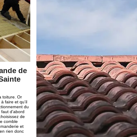
vreurs qualifiés pour
Pourquoi isole
olation Sainte Colombe
Procéder à une isolation de
faisant l’isolation de vos co
rie
chauffage. Il est indispensab
comme Brun renovation pour 
prise de couverture Brun renovation ; vos
isolation ne sera pas install
re de bonne main. Peu importe vos
confort idéale et vous n’aur
 : isoler vos combles, isoler votre toiture,
de gros dépenses pour rien. 
fonds ; nos artisans couvreurs vous
d’isolation de combles dans 
a meilleure solution pour que votre projet
Commanderie faites appel à 
le type d’isolation que vous désirez ;
renovation pour ne vous four
e couverture Brun renovation a les
ncevoir. De ce fait, pour pouvoir
t compétences de nos artisans couvreurs