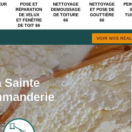
EUR
POSE ET
NETTOYAGE
NETTOYAGE
PEI
RÉPARATION
DEMOUSSAGE
ET POSE DE
DE VELUX
DE TOITURE
GOUTTIÈRE
TUI
ET FENÊTRE
66
66
DE TOIT 66
VOIR NOS RÉAL
à Sainte
mmanderie