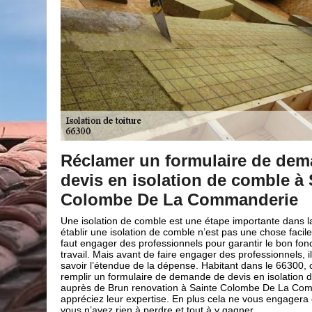
ulaire de demande de
Des artisans cou
n de comble à Sainte
vos projets d’is
Commanderie
De La Commande
étape importante dans la toiture. Or
En faisant appel à notre entre
’est pas une chose facile à faire et qu’il
projets d’isolation seront ent
 pour garantir le bon fonctionnement du
demandes en travaux d’isolation
ger des professionnels, il faut d’abord
isoler les murs, isoler vos pla
 Habitant dans le 66300, choisissez de
accompagneront et trouveront l
e de devis en isolation de comble
soit un succès. Et peu importe 
ainte Colombe De La Commanderie et
sachez que notre entreprise d
us cela ne vous engagera en rien donc
moyens nécessaires pour le co
t à y gagner.
bénéficier des savoir-faire e