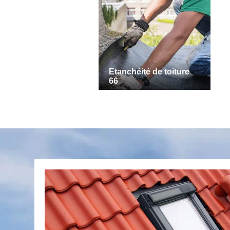
Etanchéité de toiture
66