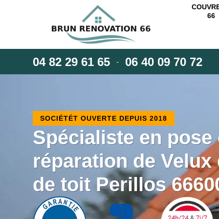
COUVR
66
04 82 29 61 65
06 40 09 70 72
-
SOCIÉTÉT OUVERTE DEPUIS 2018
Spécialiste en pose 
réparation de Velux 
de toit Perillos 6660