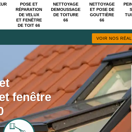
EUR
POSE ET
NETTOYAGE
NETTOYAGE
PEI
RÉPARATION
DEMOUSSAGE
ET POSE DE
DE VELUX
DE TOITURE
GOUTTIÈRE
TUI
ET FENÊTRE
66
66
DE TOIT 66
VOIR NOS RÉAL
et
et fenêtre
0