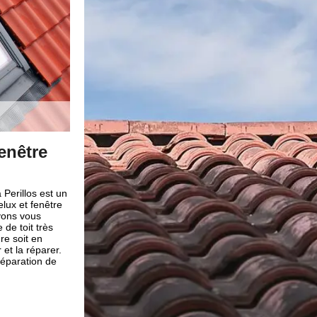
enêtre
Une intervention soignée pour
et réparation de Velux et fenêtr
66600
Perillos est un
lux et fenêtre
Notre entreprise Brun renovation est une entreprise ag
uvons vous
de pose et réparation de Velux et fenêtre de toit à Peril
 de toit très
pour des travaux de nouvelle construction ou d’une ré
re soit en
pouvons réaliser la pose ou le remplacement de votre v
 et la réparer.
fenêtre de toit dont vous aurez besoin. En effet, le velu
réparation de
avantages par rapport aux autres ouvertures toitures 
de confort chez vous. De ce fait, nous vous offrons une
soignée et appropriée pour votre projet dans tout le 66