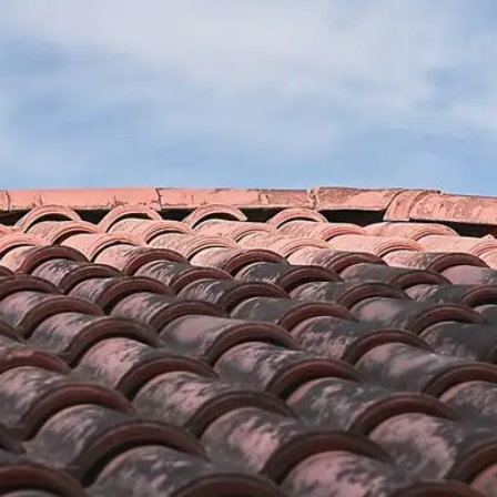
 la pose
Pose et réparation de Velux e
e de toit
de toit 66600 : fiable et irrép
Brun renovation est une entreprise professionnelle en
et couverture à Perillos. Grâce à nos années d’expé
uerrie en travaux
proposons une prestation de pose et réparation de Ve
los. Que ce soit
toit fiable et irréprochable à Perillos et dans le 6660
novation, nous
installer ou réparer votre velux et fenêtre de toit, n
elux et votre
fournir des travaux de qualité et selon les normes re
x offre plusieurs
domaine. Alors, fiez- vous à notre entreprise Brun re
pour donner plus
un velux et fenêtre de toit bien poser et réparer.
 intervention
600.