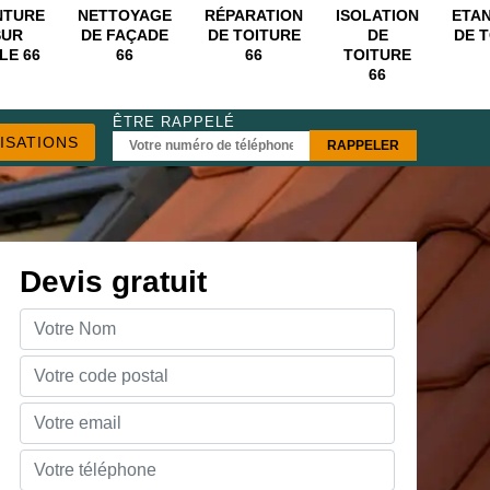
NTURE
NETTOYAGE
RÉPARATION
ISOLATION
ETA
SUR
DE FAÇADE
DE TOITURE
DE
DE 
LE 66
66
66
TOITURE
66
ÊTRE RAPPELÉ
ISATIONS
Devis gratuit