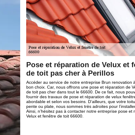
nêtre
Pose et réparation de Velux et f
hable
de toit pas cher à Perillos
ux de toiture
Accéder au service de notre entreprise Brun renovation à 
, nous vous
bon choix. Car, nous offrons une pose et réparation de Ve
t fenêtre de
de toit pas cher dans tout le 66600. De ce fait, nous po
 ce soit pour
fournir des travaux de pose et réparation de velux fenêtre
urons vous
abordable et selon vos besoins. D’ailleurs, que votre toitu
s dans ce
pente ou plate, nous sommes très adroites pour l’installer
on pour avoir
Ainsi, n’hésitez pas à contacter notre entreprise pose et 
Velux et fenêtre de toit 66600.