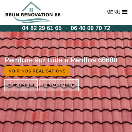
MENU
04 82 29 61 65
06 40 09 70 72
-
Peinture sur tuile à Perillos 66600
VOIR NOS RÉALISATIONS
DEVIS GRATUIT
CONTACTEZ NOUS