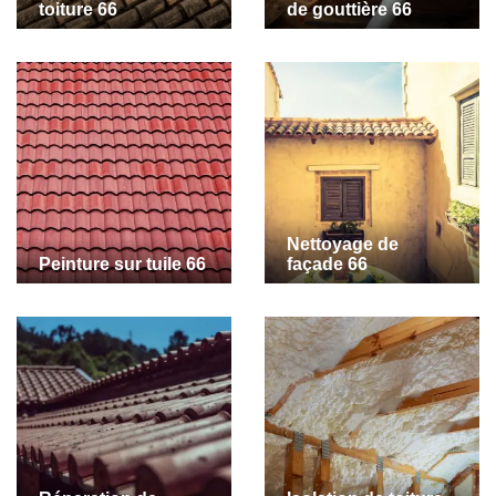
toiture 66
de gouttière 66
Nettoyage de
Peinture sur tuile 66
façade 66