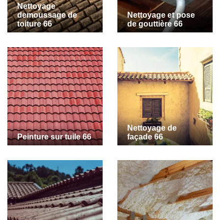
Nettoyage
demoussage de
Nettoyage et pose
toiture 66
de gouttière 66
Nettoyage de
Peinture sur tuile 66
façade 66