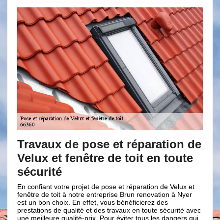
 de
Brun renovation : savoir-faire
Des
te
d’une équipe professionnelle en
tra
Velux et fenêtre de toit
vel
 et
Vous avez un projet en installation de velux ou fenêtre de
Pour 
yer
toit dans le 66360 ? Vous avez les meilleurs artisans chez
compo
Brun renovation. Quelles que soient la taille et la structure
les t
 avec
de votre toiture, nous saurons vous conseiller l’ouverture le
Ils o
s qui
plus adaptée. En effet, nous tenons à vous renseigner sur
opéra