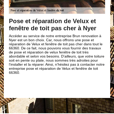
Votre expert en pose et
De
réparation de Velux et fenêtre de
po
toit dans le 66360
et 
on à
de 
Si vous avez un projet de rénovation de toiture pour avoir
ut le
plus de lumière, sachez que notre entreprise Brun
aux
En ta
renovation est experte en travaux de pose et réparation de
répar
Velux et fenêtre de toit. En effet, le velux et fenêtre de toit
oiture
en pl
procurent plus de lumière et offrant un large panorama. De
ur
et l’u
ce fait, quel que soit le modèle de velux et fenêtre de toit
 notre
est u
que vous voulez installer et réparer, nous avons à notre
it
inter
disposition une large gamme de matériaux pour embellir
prote
votre maison.
pour 
l’opé
mesur