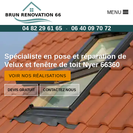
MENU
04 82 29 61 65
06 40 09 70 72
-
Spécialiste en pose et réparation de
Velux et fenêtre de toit Nyer 66360
VOIR NOS RÉALISATIONS
DEVIS GRATUIT
CONTACTEZ NOUS