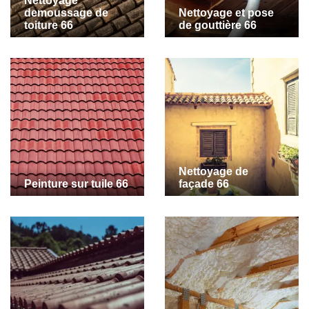
Nettoyage
demoussage de
Nettoyage et pose
toiture 66
de gouttière 66
Nettoyage de
Peinture sur tuile 66
façade 66