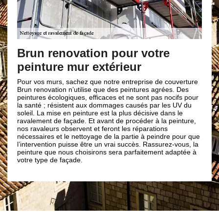
Le prix d’
avec Brun
 renovation pour votre
ture mur extérieur
Pour une peinture 
nous n’avons pas d
en effet, le tarif
s murs, sachez que notre entreprise de couverture
complexité des tra
novation n’utilise que des peintures agrées. Des
à travailler, du ty
es écologiques, efficaces et ne sont pas nocifs pour
en béton, du type 
é ; résistent aux dommages causés par les UV du
peinture soit une r
 La mise en peinture est la plus décisive dans le
professionnel est tr
ent de façade. Et avant de procéder à la peinture,
appel à notre entr
aleurs observent et feront les réparations
pour pouvoir bénéfi
ires et le nettoyage de la partie à peindre pour que
vention puisse être un vrai succès. Rassurez-vous, la
e que nous choisirons sera parfaitement adaptée à
ype de façade.