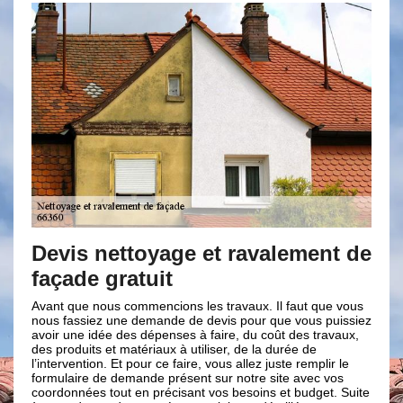
 nettoyage et ravalement de
Le nettoyag
e gratuit
Brun renov
 nous commencions les travaux. Il faut que vous
Notre entreprise de 
iez une demande de devis pour que vous puissiez
équipe proposent des
 idée des dépenses à faire, du coût des travaux,
façade dans la ville
ts et matériaux à utiliser, de la durée de
est indispensable car
tion. Et pour ce faire, vous allez juste remplir le
design et l’apparenc
e de demande présent sur notre site avec vos
entretien à faire fr
es tout en précisant vos besoins et budget. Suite
toujours garder son 