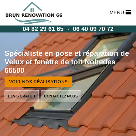
MENU
04 82 29 61 65
06 40 09 70 72
-
Spécialiste en pose et réparation de
Velux et fenêtre de toit Nohedes
66500
VOIR NOS RÉALISATIONS
DEVIS GRATUIT
CONTACTEZ NOUS