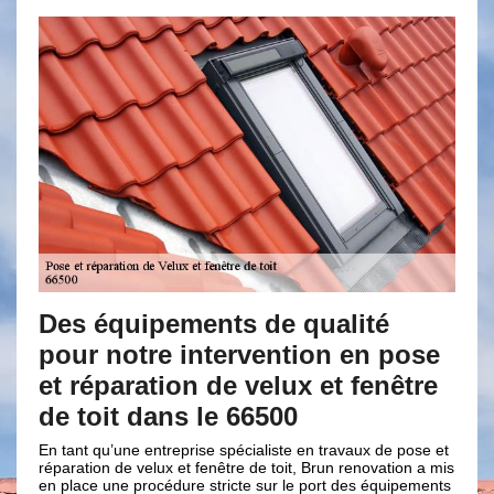
ts de qualité
Votre expert en pose 
ervention en pose
réparation de Velux e
e velux et fenêtre
toit dans le 66500
 66500
Si vous avez un projet de rénovation d
plus de lumière, sachez que notre ent
pécialiste en travaux de pose et
renovation est experte en travaux de 
tre de toit, Brun renovation a mis
Velux et fenêtre de toit. En effet, le ve
icte sur le port des équipements
procurent plus de lumière et offrant 