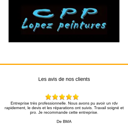
Les avis de nos clients
lle. Nous avons pu avoir un rdv
Entreprise sérieuse qui se préo
rations ont suivis. Travail soigné et
conseils, travail soigné
de cette entreprise.
De M
e BMA