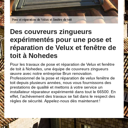
Pose et réparation d
s zingueurs
fenêtre de toit assu
 pour une pose et
66500
Velux et fenêtre de
s
Que vous soyez des professionnels e
habitent dans notre zone d’intervent
et réparation de Velux et fenêtre
Brun renovation vous rejoigne avec
quipe de couvreurs zingueurs
professionnelle pour la pose et répa
ise Brun renovation.
fenêtre de toit assurée dans le 66500
et réparation de velux fenêtre de
illuminer votre pièce, le velux et fenê
nées, nous vous fournissons des
système idéal. De ce fait, n’hésitez 
 mettons à votre service un
projet. Car, nous saurons en mesure
expérimenté dans tout le 66500. En
prestations de haute qualité.
ravaux se fait dans le respect des
lez-nous dès maintenant !