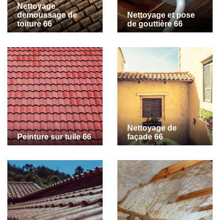
Nettoyage
demoussage de
Nettoyage et pose
toiture 66
de gouttière 66
Nettoyage de
Peinture sur tuile 66
façade 66