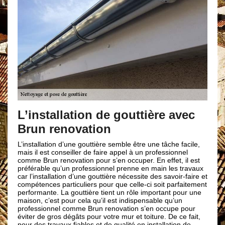
{clients} pour des conseils
L
pratiques et accompagnements
a
vec
professionnels
p
Pour que votre gouttière puisse bien remplir son rôle ; il est
Un
facile,
indispensable de le faire entretenir par un professionnel
ea
nel
comme Brun renovation un à deux fois par an. Procéder à
ne
il est
cela, lui fera gagner en efficacité et en durée de vie. Nous
Ain
travaux
vous conseillons également de nettoyer votre gouttière
ap
-faire et
durant l’été afin de profiter du beau temps mais également
vo
faitement
pour préparer votre gouttière contre l’automne et l’hiver. Si
ou
our une
vous souhaitez effectuer cette tâche par vous-même, l’idéal
es
n
c’est d’être à deux comme cela vous serez plus en sécurité
au
 pour
et vous aurez une assistance.
vo
e fait,
ch
n de