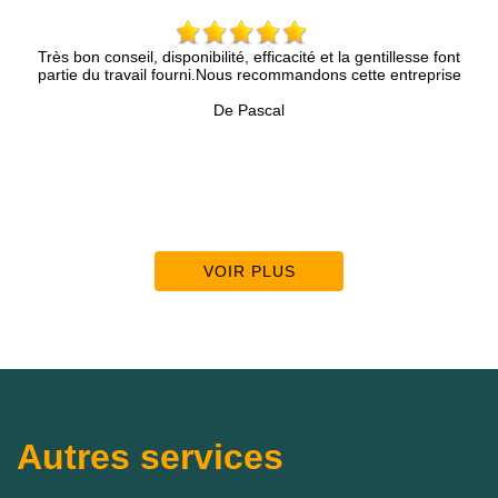
ont
Entreprise très professionnelle. Nous avons pu avoir un rdv
ise
rapidement, le devis et les réparations ont suivis. Travail soigné e
pro. Je recommande cette entreprise.
De BMA
VOIR PLUS
Autres services