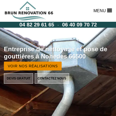
MENU
04 82 29 61 65
06 40 09 70 72
-
Entreprise de nettoyage et pose de
gouttières à Nohedes 66500
VOIR NOS RÉALISATIONS
DEVIS GRATUIT
CONTACTEZ NOUS