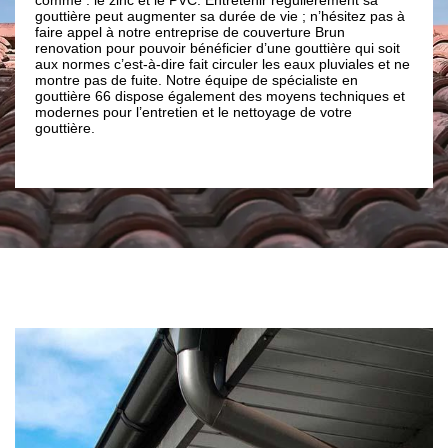
bud
z pas à
travaux de gouttières et cela en toutes circonstances. Ayant
cou
les savoir-faire, nous vous assurons que le résultat sera en
Not
i soit
parfait accord avec le style architectural de votre habitation
qua
es et ne
et donnera encore plus de valeur à celle-ci. Notre équipe
pro
d’artisan couvreur 66500 feront tout pour donner une
ques et
excellente étanchéité à votre gouttière dans la ville de
Nohedes 66500. Ainsi, pour des prestations de qualité en
travaux de gouttière ; vous pouvez compter sur notre
entreprise de couverture Brun renovation.