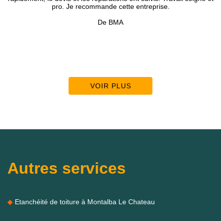
pro. Je recommande cette entreprise.
présenté av
précie
De BMA
Accompagné
VOIR PLUS
Autres services
Etanchéité de toiture à Montalba Le Chateau