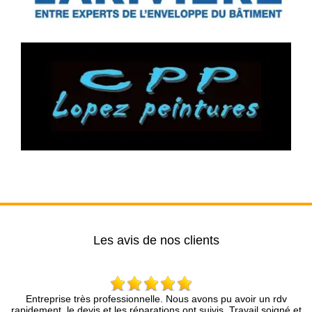
Les avis de nos clients
eprise très professionnelle. Nous avons pu avoir un rdv
Brun Rén
ent, le devis et les réparations ont suivis. Travail soigné et
compétence 