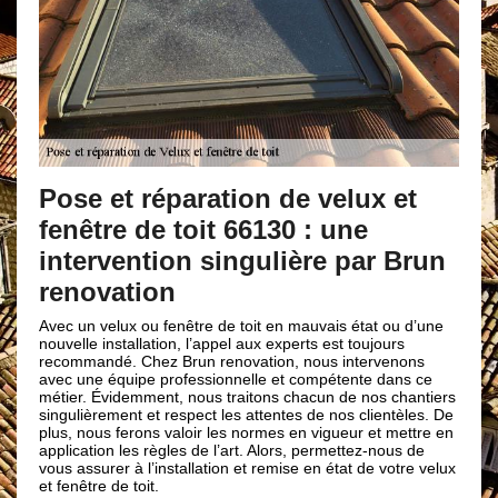
Des artis
e et réparation de velux et
travaux e
être de toit 66130 : une
velux et 
ervention singulière par Brun
Montalba
novation
Pour valoriser et
un velux ou fenêtre de toit en mauvais état ou d’une
composés par de
lle installation, l’appel aux experts est toujours
les travaux de po
mandé. Chez Brun renovation, nous intervenons
Ils ont concrét
une équipe professionnelle et compétente dans ce
opération qui on
r. Évidemment, nous traitons chacun de nos chantiers
velux a sa spéci
lièrement et respect les attentes de nos clientèles. De
installation sur
 nous ferons valoir les normes en vigueur et mettre en
Alors, n’hésitez 
cation les règles de l’art. Alors, permettez-nous de
le 66130.
assurer à l’installation et remise en état de votre velux
être de toit.