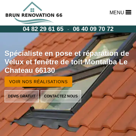
MENU
04 82 29 61 65
06 40 09 70 72
-
Spécialiste en pose et réparation de
Velux et fenêtre de toit Montalba Le
Chateau 66130
VOIR NOS RÉALISATIONS
DEVIS GRATUIT
CONTACTEZ NOUS