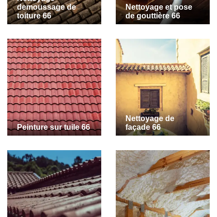
demoussage de
Nettoyage et pose
toiture 66
de gouttière 66
Nettoyage de
Peinture sur tuile 66
façade 66