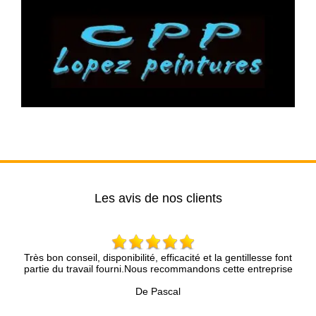
Les avis de nos clients
Très bon conseil, disponibilité, efficacité et la gentillesse font
Mr
is
partie du travail fourni.Nous recommandons cette entreprise
No
nt
De Pascal
ue