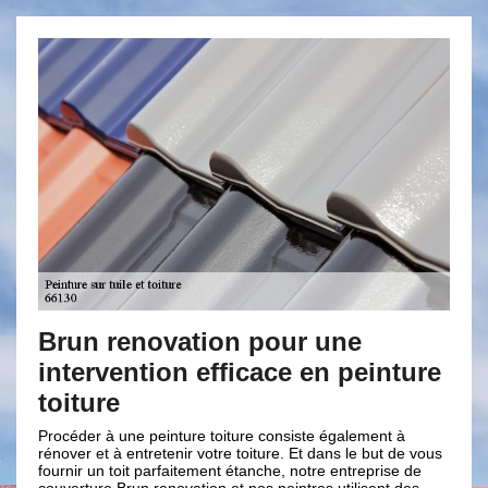
Brun renovation pour une
No
intervention efficace en peinture
pei
se
soins
toiture
Nous 
 vous
tous 
et
Procéder à une peinture toiture consiste également à
nos s
rénover et à entretenir votre toiture. Et dans le but de vous
la pe
iture,
fournir un toit parfaitement étanche, notre entreprise de
type 
couverture Brun renovation et nos peintres utilisent des