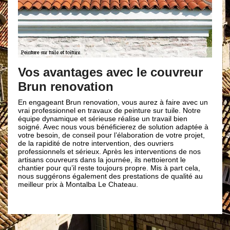
Nos
toi
Vos avantages avec le couvreur
Le
Brun renovation
Votre
entre
charg
En engageant Brun renovation, vous aurez à faire avec un
de M
vrai professionnel en travaux de peinture sur tuile. Notre
t un
parti
équipe dynamique et sérieuse réalise un travail bien
n
super
soigné. Avec nous vous bénéficierez de solution adaptée à
s dans
sur n
votre besoin, de conseil pour l’élaboration de votre projet,
tion
les c
de la rapidité de notre intervention, des ouvriers
n
été a
professionnels et sérieux. Après les interventions de nos
ède
et le
artisans couvreurs dans la journée, ils nettoieront le
uns
recon
chantier pour qu’il reste toujours propre. Mis à part cela,
car
savoi
nous suggérons également des prestations de qualité au
le
n’hés
meilleur prix à Montalba Le Chateau.
Brun 