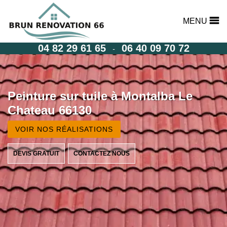
MENU
04 82 29 61 65
06 40 09 70 72
-
Peinture sur tuile à Montalba Le
Chateau 66130
VOIR NOS RÉALISATIONS
DEVIS GRATUIT
CONTACTEZ NOUS