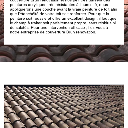
d’ori
peintures acryliques très résistantes à l’humidité, nous
pas l
ance à
appliquerons une couche avant la vraie peinture de toit afin
coule
que l’étanchéité de votre toit soit renforcer. Pour que la
entre
peinture soit réussie et offre un excellent design, il faut que
convi
le champ à traiter soit parfaitement propre, sans résidus ni
ils s
de saletés. Pour une intervention efficace ; fiez-vous à
de re
notre entreprise de couverture Brun renovation.