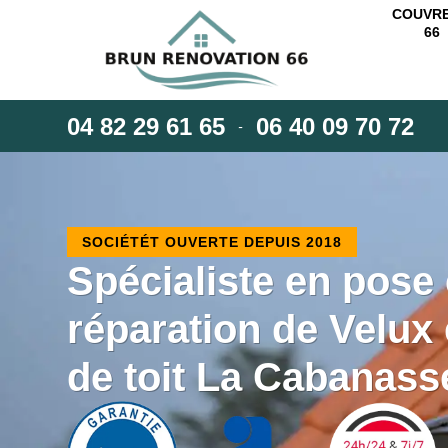
COUVR
66
04 82 29 61 65
06 40 09 70 72
-
SOCIÉTÉT OUVERTE DEPUIS 2018
Spécialiste en pose 
réparation de Velux 
de toit La Cabanass