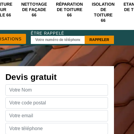
NTURE
NETTOYAGE
RÉPARATION
ISOLATION
ETA
SUR
DE FAÇADE
DE TOITURE
DE
DE 
LE 66
66
66
TOITURE
66
ÊTRE RAPPELÉ
ISATIONS
Devis gratuit