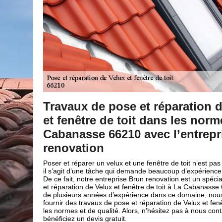
e Velux
Pose et réparation de velux et 
es à La
de toit avec Brun renovation : 
ise Brun
meilleur choix
L’installation de velux ou fenêtre de toit est une opérati
très recommandée pour les nouvelles conceptions. De ce 
n travail aisé,
évident que le travail de pose et réparation est très fré
et de temps.
assurer l’étanchéité de la toiture. Avec Brun renovation
iste de la pose
maitrise de tous les techniques dans cette opération. 
 66210. Dotées
choisissez de fenêtre de toit d’ancien modèle ou velux 
s pouvons vous
version, vous obtenez-le rendu que vous attendiez. Don
tre de toit dans
nous !
cter et