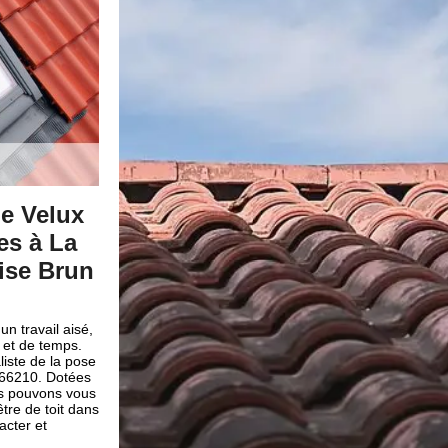
fenêtre
Travaux de pose et réparation
le
et fenêtre de toit en toute séc
En confiant votre projet de pose et réparation de Velux
à notre entreprise Brun renovation à La Cabanasse es
on courante et
effet, vous bénéficierez des prestations de qualité et 
fait, il est
toute sécurité avec une meilleure qualité-prix. Pour évi
quent pour
dangers qui peuvent se produire pendant notre interv
, nous avons la
mettons à disposition de nos couvreurs zingueurs de
Que vous
protection individuelle comme : des gants, des casqu
en nouvelle
vêtements anti-coupure.
c, contactez-