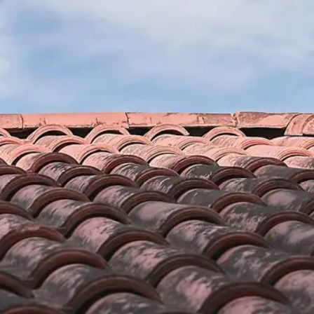
 de Velux
Travaux de pose et réparatio
urité
et fenêtre de toit dans les n
Cabanasse 66210 avec l’entr
 et fenêtre de toit
t un bon choix. En
renovation
des travaux en
ter tous les
Poser et réparer un velux et une fenêtre de toit n’est
ention, nous
il s’agit d’une tâche qui demande beaucoup d’expér
s équipements de
De ce fait, notre entreprise Brun renovation est un s
es et des
et réparation de Velux et fenêtre de toit à La Caba
de plusieurs années d’expérience dans ce domaine
fournir des travaux de pose et réparation de Velux e
les normes et de qualité. Alors, n’hésitez pas à nous
bénéficiez un devis gratuit.