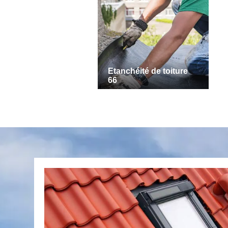
Etanchéité de toiture
66