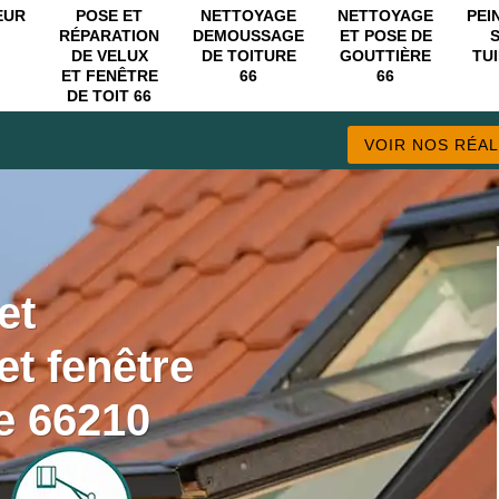
EUR
POSE ET
NETTOYAGE
NETTOYAGE
PEI
RÉPARATION
DEMOUSSAGE
ET POSE DE
DE VELUX
DE TOITURE
GOUTTIÈRE
TUI
ET FENÊTRE
66
66
DE TOIT 66
VOIR NOS RÉAL
et
et fenêtre
e 66210