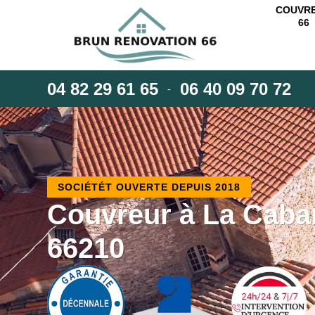
COUVR
66
04 82 29 61 65
06 40 09 70 72
-
SOCIÉTÉT OUVERTE DEPUIS 2018
Couvreur à La Cab
66210