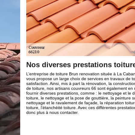
s
La réparation de toiture avec B
renovation
asse 66210
ure pour votre
Vous avez des problèmes de fuite d’eau sur votre toit ? S
t l’entretien
dans le 66, n’hésitez pas à contacter Brun renovation. 
mesure de
intervenir à tout moment et dans l’immédiat pour résoud
démoussage de
problèmes d’infiltration d’eau, de tuiles cassées et autre
tuile, le
réaliserons un diagnostic avant d’entreprendre les travau
l’isolation
déterminer si une simple réparation suffit ou s’il faut réal
, n’hésitez
réfection partielle de la toiture. Nos artisans couvreurs s
votre service quelle que soit l’envergure et l’ampleur de 
vous avez de nos services pour la réparation de votre toi
que vous pouvez nous contacter à tout moment.