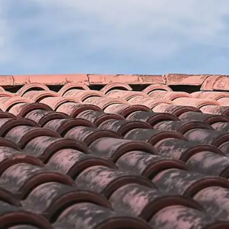
vaux
Nos diverses prestations toit
ont des
L’entreprise de toiture Brun renovation située à La
la bonne tenue de
vous propose un large choix de services en travaux d
novation fait tout
satisfaction. Ainsi, mis à part la rénovation, la construc
s gratuits (frais
de toiture, nos artisans couvreurs 66 sont égalemen
 rassurer que
fournir diverses prestations, comme : le nettoyage 
ouverture dans la
toiture, le nettoyage et la pose de gouttière, la peintur
oulez en savoir
nettoyage et le ravalement de façade, la réparation toi
de devis
toiture, l’étanchéité toiture. Avec ces différentes prest
réaliser vos
donc plus à nous contacter.
a recherche d’un