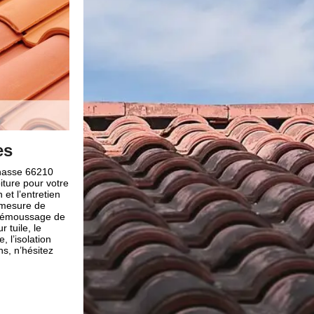
run
Notre entreprise pour des tra
Nous avons conscience que faire des travaux toiture s
interventions assez coûteux, mais indispensable pour 
i vous résidez
la toiture. Cependant, l’entreprise de couverture Brun re
Nous pouvons
en sorte pour amortir vos dépenses, en plus des service
re vos
de déplacement et devis couvreur), nous pouvons vous
. Nous
nous proposons les tarifs les plus bas en travaux de c
x, pour
ville de La Cabanasse 66210. Si vous êtes curieux et v
iser une
davantage, vous pouvez nous envoyer votre demande 
e mettent à
couvreur afin de voir le coût de notre intervention pour 
vos travaux. Si
travaux. Ainsi, optez pour nos services si vous êtes à l
ture, sachez
couvreur dans la La Cabanasse.