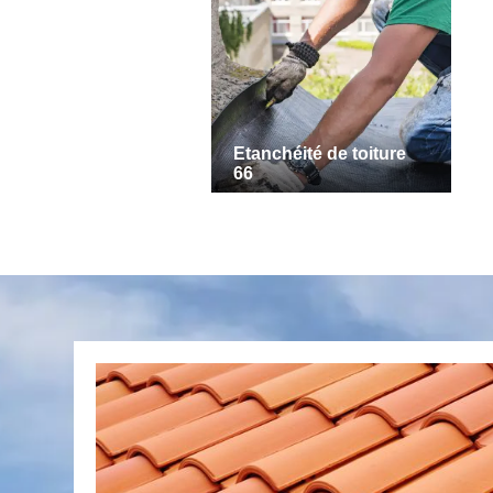
Etanchéité de toiture
66