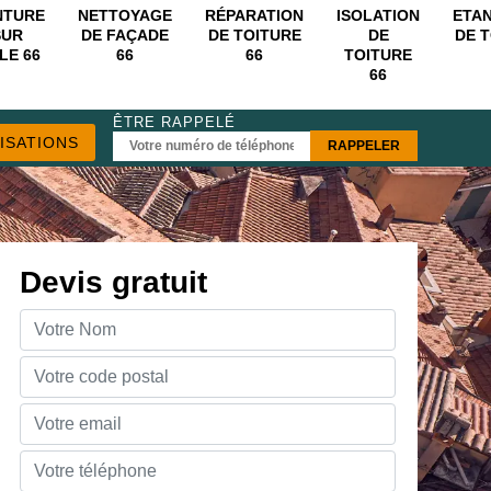
NTURE
NETTOYAGE
RÉPARATION
ISOLATION
ETA
SUR
DE FAÇADE
DE TOITURE
DE
DE 
LE 66
66
66
TOITURE
66
ÊTRE RAPPELÉ
ISATIONS
Devis gratuit