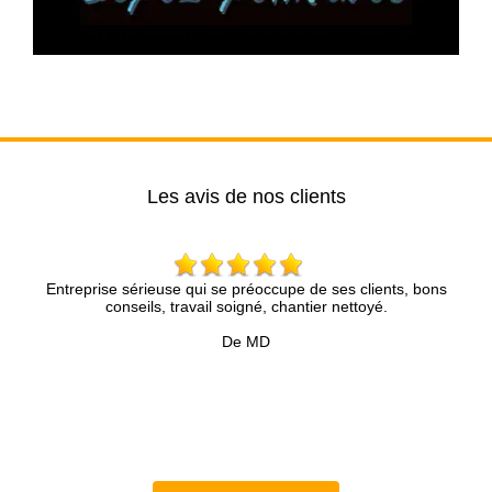
Les avis de nos clients
érieuse qui se préoccupe de ses clients, bons
Brun Rénovation….u
eils, travail soigné, chantier nettoyé.
compétence et une an
présenté avec une in
De MD
précieux pour t
Accompagné d’une éq