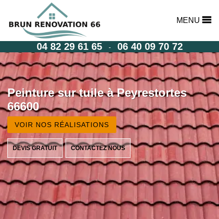
MENU
04 82 29 61 65
06 40 09 70 72
-
Peinture sur tuile à Peyrestortes
66600
VOIR NOS RÉALISATIONS
DEVIS GRATUIT
CONTACTEZ NOUS