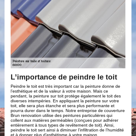
nce de peindre le toit
Faire appel à u
peinture sur tu
st très important car la peinture donne de
e la valeur à votre maison. Mais ce
Une maison qui possèdent u
ure sur toit protège également le toit des
plus pour la sécurité. Tout 
ries. En appliquant la peinture sur votre
sécurité. C’est sûr que c’es
lus étanche et sera plus performante et
le 66600. Pour réaliser ce 
s le temps. Notre entreprise de couverture
l’autorité de prendre en soi
tilise des peintures particulières qui
équipe, Brun renovation à 
ières perméables (conçues pour adhérer
artisans de peinture sur tu
us types de revêtement de toit). Ainsi,
les autres. Il vous suffit de
rt ainsi à diminuer l’infiltration de l’humidité
aurez l’embarras du choix. A
 d’esthétisme à votre maison.