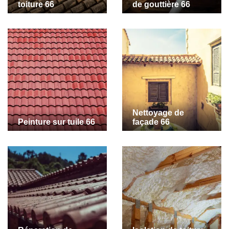
toiture 66
de gouttière 66
Nettoyage de
Peinture sur tuile 66
façade 66