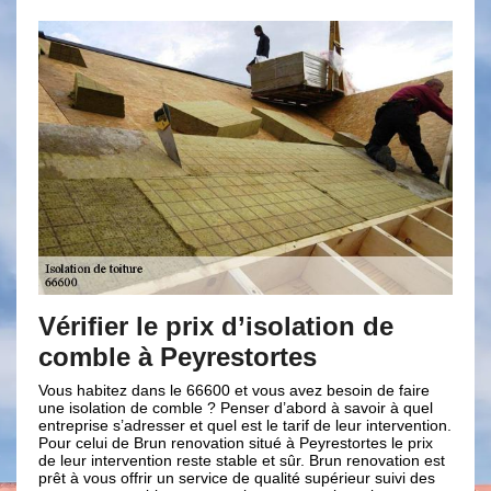
r le prix d’isolation de
Nos diverse
 à Peyrestortes
Ayant les compétences 
pouvons travailler avec
z dans le 66600 et vous avez besoin de faire
d’isolation toiture, com
on de comble ? Penser d’abord à savoir à quel
roche, les mousses alvé
adresser et quel est le tarif de leur intervention.
laines de mouton, laines
e Brun renovation situé à Peyrestortes le prix
la ouate de cellulose ou
rvention reste stable et sûr. Brun renovation est
les produits minéraux 
offrir un service de qualité supérieur suivi des
la perlite et le verre c