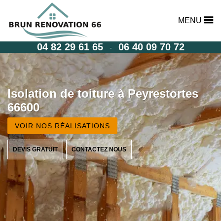
MENU
04 82 29 61 65
06 40 09 70 72
-
Isolation de toiture à Peyrestortes
66600
VOIR NOS RÉALISATIONS
DEVIS GRATUIT
CONTACTEZ NOUS