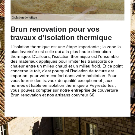
Couvreur B
professionn
renovation pour vos
toiture
ux d’isolation thermique
Notre entreprise de 
n thermique est une étape importante ; la zone la
plusieurs années d’e
isée est celle qui a la plus haute diminution
d’isolation toiture d
 D’ailleurs, l'isolation thermique est l'ensemble
Nous avons les quali
iaux appliqués pour limiter les transports de
nécessaires dans le 
tre un milieu chaud et un milieu froid. Et ce point
sommes en mesure d
e toit, c’est pourquoi l’isolation de toiture est
besoins en travaux d’
 pour votre confort dans votre habitation. Pour
faire et différentes t
nir des travaux de qualité exceptionnel ; aux
dans les règles de l’a
 fiable en isolation thermique à Peyrestortes ;
nous vous assurons qu
ez compter sur notre entreprise de couverture
pour des services de q
vation et nos artisans couvreur 66.
; pensez à contacter
renovation.