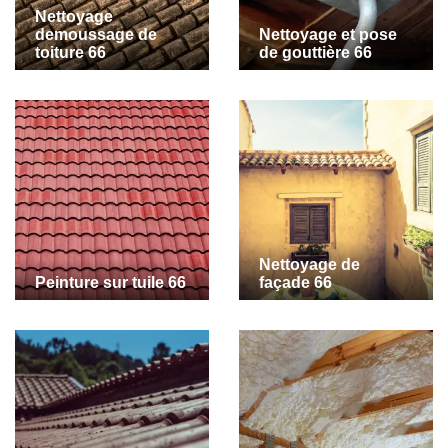
Nettoyage
demoussage de
Nettoyage et pose
toiture 66
de gouttière 66
Nettoyage de
Peinture sur tuile 66
façade 66