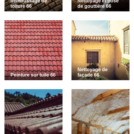
demoussage de
Nettoyage et pose
toiture 66
de gouttière 66
Nettoyage de
Peinture sur tuile 66
façade 66