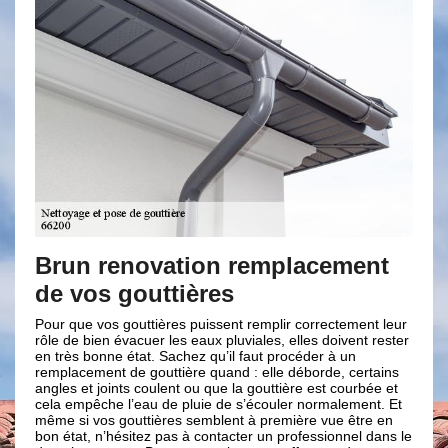
ment
La pose de votre gouttière
assurée par des professionnels
tement leur
Depuis notre existence, notre entreprise de couverture
vent rester
Brun renovation ne cesse d’innover et de développer de
 un
nouvelle technique dans le but de toujours vous fournir des
 certains
prestations de qualité et haut de gamme. Entant que
courbée et
professionnel dans le domaine ; sachez que nous ne
lement. Et
livrons jamais de travail en retard tout est fait en temps et
 être en
en heure. Et pour vous concevoir des travaux de pose de
nnel dans le
gouttières impeccable ; nous avons à notre disposition des