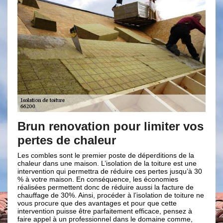
n pour limiter vos
Réclamer un formula
eur
demande de devis en
de comble à Montesc
r poste de déperditions de la
isolation de la toiture est une
Une isolation de comble est une étap
de réduire ces pertes jusqu’à 30
toiture. Or établir une isolation de co
séquence, les économies
chose facile à faire et qu’il faut enga
e réduire aussi la facture de
pour garantir le bon fonctionnement du
océder à l’isolation de toiture ne
de faire engager des professionnels, il
tages et pour que cette
l’étendue de la dépense. Habitant dan
rfaitement efficace, pensez à
choisissez de remplir un formulaire 
onnel dans le domaine comme,