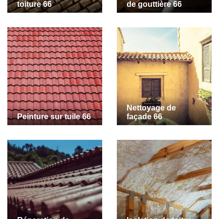
toiture 66
de gouttière 66
Nettoyage de
Peinture sur tuile 66
façade 66