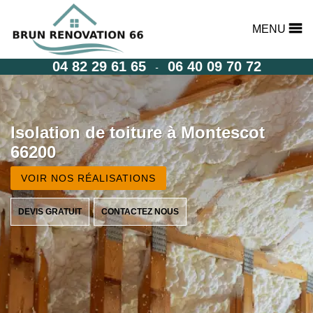
MENU
04 82 29 61 65
06 40 09 70 72
-
Isolation de toiture à Montescot
66200
VOIR NOS RÉALISATIONS
DEVIS GRATUIT
CONTACTEZ NOUS