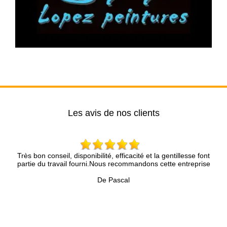
Les avis de nos clients
ité, efficacité et la gentillesse font
Entreprise sérieuse qui se pr
Nous recommandons cette entreprise
conseils, travail soig
e Pascal
De 