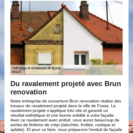
lement projeté avec Brun
L’importance 
ion
façade
se de couverture Brun renovation réalise des
La façade est ce qui est l
alement projeté dans la ville de Fosse. Le
maison, car elle subit le
jeté s’applique très vite et garantit un
diverses intempéries dura
tique et une bonne solidité à votre façade.
peut montrer des fissure
ement avec enduit, vous aurez beaucoup de
Entant que professionnel
ions de crépi (talochée, frottée, rustique et
assurons les travaux pour
our ce faire, nous préparons l’enduit de façade
peuvent générer beaucoup