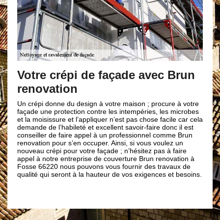
Brun renovat
disposition 
crépi de façade avec Brun
ravalements 
tion
Entant que professionn
nne du design à votre maison ; procure à votre
entreprise de couvertu
rotection contre les intempéries, les microbes
compétences et le savo
sure et l’appliquer n’est pas chose facile car cela
ravalement des façade
’habileté et excellent savoir-faire donc il est
maison, de vos bâtime
de faire appel à un professionnel comme Brun
des travaux de ravalem
our s’en occuper. Ainsi, si vous voulez un
brique, plâtre, impermé
i pour votre façade ; n’hésitez pas à faire
ce fait, n’hésitez pas à
re entreprise de couverture Brun renovation à
couverture Brun renova
 nous pouvons vous fournir des travaux de
bien soigné en toutes 
seront à la hauteur de vos exigences et besoins.
bénéficier de nos savo
à Fosse 66220.