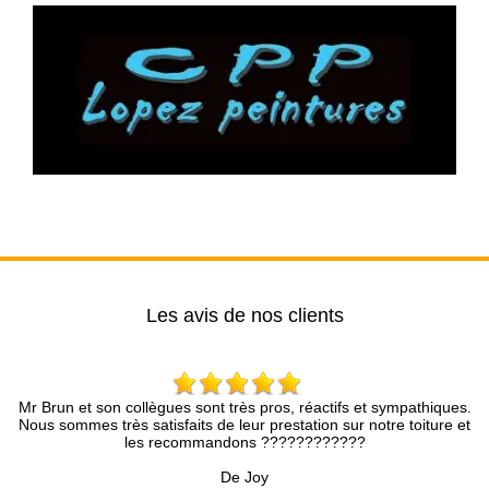
Les avis de nos clients
llègues sont très pros, réactifs et sympathiques.
Entreprise très pr
satisfaits de leur prestation sur notre toiture et
rapidement, le devis e
es recommandons ????????????
pro. Je
De Joy