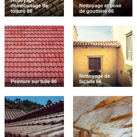
Nettoyage
demoussage de
Nettoyage et pose
toiture 66
de gouttière 66
Nettoyage de
Peinture sur tuile 66
façade 66