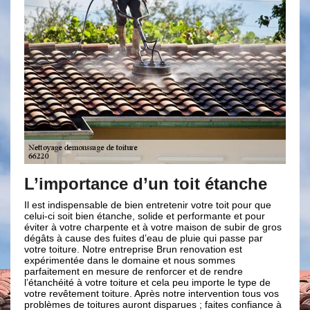
ce d’un toit étanche
Le démoussage d
avec Brun renov
e de bien entretenir votre toit pour que
étanche, solide et performante et pour
Procéder à un démoussage et 
rpente et à votre maison de subir de gros
votre toit plus performant : so
 fuites d’eau de pluie qui passe par
pour que votre toit puisse être
e entreprise Brun renovation est
entretenir fréquemment sa toit
s le domaine et nous sommes
et le démoussage est égaleme
sure de renforcer et de rendre
indispensable pour cela. Sach
e toiture et cela peu importe le type de
esthétique donne de la valeur
iture. Après notre intervention tous vos
De ce fait, n’hésitez pas à fai
res auront disparues ; faites confiance à