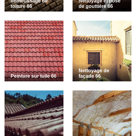
demoussage de
Nettoyage et pose
toiture 66
de gouttière 66
Nettoyage de
Peinture sur tuile 66
façade 66