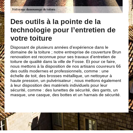
Couvreur Brun 
l’entretien de v
s à la pointe de la
ie pour l’entretien de
Notre entreprise de couvert
reconnue pour nos travaux d
ture
toiture dans toute la vill
une entreprise dotée de pl
usieurs années d’expérience dans le
dans le domaine de la toitu
iture ; notre entreprise de couverture Brun
avons pu élaborer différen
econnue pour ses travaux d’entretien de
étanche un toit et cela peu
é dans la ville de Fosse. Et pour ce faire,
de votre toit et la forme de v
a disposition de nos artisans couvreurs 66
souhaitez solliciter nos ser
rnes et professionnels, comme : une
entreprendre vos travaux 
 des brosses métallique, un nettoyeur à
toiture, vous pouvez nous 
un pulvérisateur ; nous mettons également
n des matériels individuels pour leur
: des lunettes de sécurité, des gants, un
ue, des bottes et un harnais de sécurité.