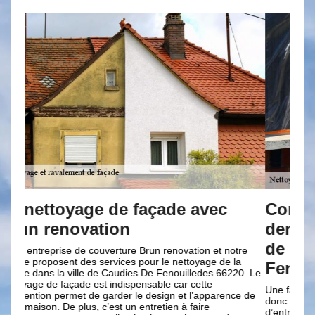
Compléter un formulaire de
L’
demande de devis en ravalement
fa
de façade à Caudies De
re
La fa
a
maiso
Fenouilledes
0. Le
diver
peut 
Une façade assure la beauté extérieure de vos maisons,
e de
Entan
donc c’est important d’avoir une façade de qualité. Avant
assur
d’entreprendre le ravalement de votre façade dans la