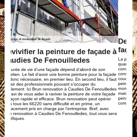
Br
int
e à
Des conseils pour la peinture de
eff
façade avec Brun renovation
ra
La peinture de façade ne peut pas être utilisée n’importe
açade
quand. En effet, les conditions climatiques doivent être
Dispo
 faut
convenables, sachez que peindre sous le soleil n’est pas
domai
conseiller pour avoir de bon résultat. Des crépis et des
nos r
ledes
couches de finition sont utilisés lors de la réparation de la
prest
açade
peinture de façade. La façade est l’élément que tout le
et la
er
monde remarque en premier lieu en arrivant dans une
inter
maison. Mais pour avoir d’excellent résultat de travail,
vous 
c
pensez à faire appel à un professionnel en couverture,
Caudi
 sera
comme Brun renovation pour ce faire.
preno
const
façad
renov