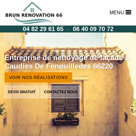
MENU
04 82 29 61 65
06 40 09 70 72
-
Entreprise de nettoyage de façade à
Caudies De Fenouilledes 66220
VOIR NOS RÉALISATIONS
DEVIS GRATUIT
CONTACTEZ NOUS