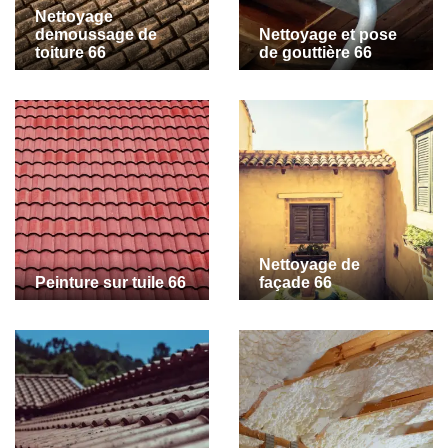
Nettoyage
demoussage de
Nettoyage et pose
toiture 66
de gouttière 66
Nettoyage de
Peinture sur tuile 66
façade 66