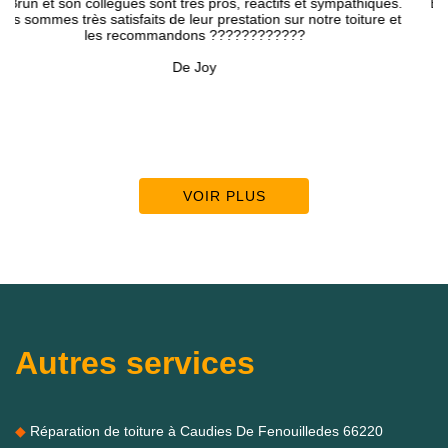
es.
Entreprise sérieuse qui se préoccupe de ses clients, bons
 et
conseils, travail soigné, chantier nettoyé.
c
p
De MD
A
VOIR PLUS
Autres services
Réparation de toiture à Caudies De Fenouilledes 66220