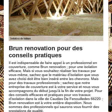
Les compé
artisans e
n renovation pour des
intérieure
eils pratiques
Notre entreprise d
indispensable de faire appel à un professionnel en
artisans couvreurs 
ure, comme Brun renovation ; pour une isolation
techniques pour l’is
e. Mais si vous souhaitez réaliser les travaux par
nous pouvons trava
me, sachez que le matériau d’isolation que vous
panneaux, en roule
oisi doit être bien inséré entre les chevrons. Mais
couvreurs sauront 
s travaux professionnels ; sachez que notre
solutions pour que 
ise de couverture est à votre service et nous vous
intérieure soit un 
gnons du début jusqu’à la fin de votre projet. Pour
de votre toiture : e
seils efficaces et pratiques pour vos travaux
pas à faire appel 
tion dans la ville de Caudies De Fenouilledes 66220 ;
renovation à Caud
novation est à votre entière disposition. Nous
travaux fiables qu
des professionnels qui saurons vous fournir des
ions de qualité.