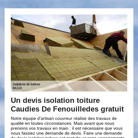
is isolation toiture
L’isolation 
s De Fenouilledes gratuit
Brun renova
 d’artisan couvreur réalise des travaux de
Disposant de plusieurs 
toutes circonstances. Mais avant que nous
notre entreprise de co
 travaux en main ; il est nécessaire que vous
parfaitement en mesure
z une demande de devis. Faire une demande
combles. Avant que no
lation toiture est gratuite et sans engagements
examinerons vos comble