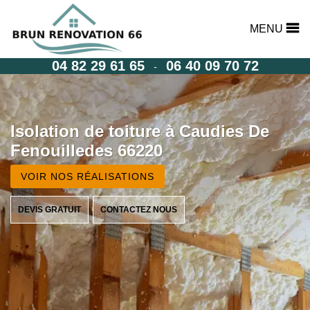
MENU
04 82 29 61 65
06 40 09 70 72
-
Isolation de toiture à Caudies De
Fenouilledes 66220
VOIR NOS RÉALISATIONS
DEVIS GRATUIT
CONTACTEZ NOUS