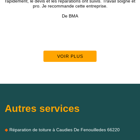
le devis et les réparations ont suivis. Travail soigné et
compétence et u
pro. Je recommande cette entreprise.
présenté avec u
précieux p
De BMA
Accompagné d’un
VOIR PLUS
Autres services
Réparation de toiture à Caudies De Fenouilledes 66220