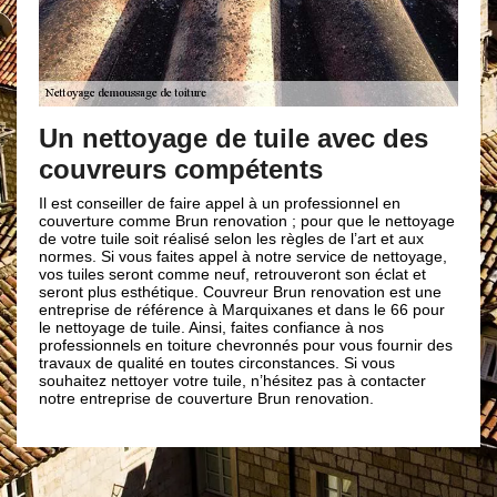
Des pr
démou
Un nettoyage de tuile avec des
couvreurs compétents
Les prix de
et c’est pa
gens à négl
Il est conseiller de faire appel à un professionnel en
et c’est p
couverture comme Brun renovation ; pour que le nettoyage
des travau
de votre tuile soit réalisé selon les règles de l’art et aux
entreprise
normes. Si vous faites appel à notre service de nettoyage,
d’une pres
vos tuiles seront comme neuf, retrouveront son éclat et
professionn
seront plus esthétique. Couvreur Brun renovation est une
dans la vi
entreprise de référence à Marquixanes et dans le 66 pour
assurons qu
le nettoyage de tuile. Ainsi, faites confiance à nos
prix que p
professionnels en toiture chevronnés pour vous fournir des
renovation
travaux de qualité en toutes circonstances. Si vous
souhaitez nettoyer votre tuile, n’hésitez pas à contacter
notre entreprise de couverture Brun renovation.