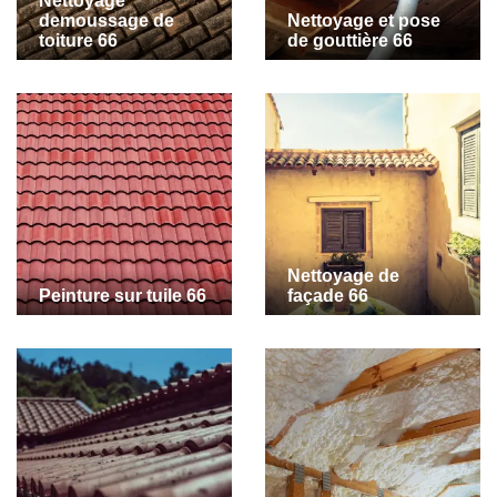
Nettoyage
demoussage de
Nettoyage et pose
toiture 66
de gouttière 66
Nettoyage de
Peinture sur tuile 66
façade 66