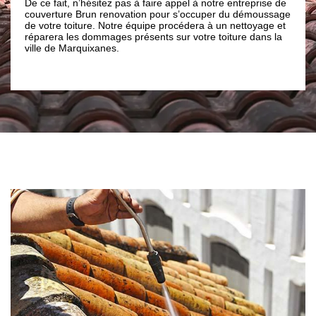
e ce fait, n’hésitez pas à faire appel à notre entreprise de
nettement do
ouverture Brun renovation pour s’occuper du démoussage
d’hydrofuge e
e votre toiture. Notre équipe procédera à un nettoyage et
assurer de tr
éparera les dommages présents sur votre toiture dans la
toutes sorte
ille de Marquixanes.
engager Bru
déplacer.