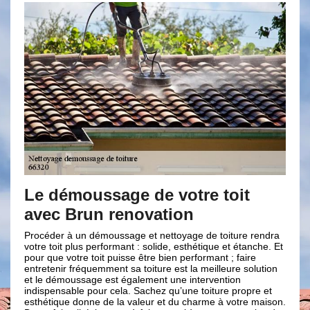
Le démoussage de votre toit
Hydrofu
avec Brun renovation
Marqui
rocéder à un démoussage et nettoyage de toiture rendra
Une envie d’
otre toit plus performant : solide, esthétique et étanche. Et
performante
our que votre toit puisse être bien performant ; faire
professionne
ntretenir fréquemment sa toiture est la meilleure solution
facile, il fa
t le démoussage est également une intervention
Marquixanes.
ndispensable pour cela. Sachez qu’une toiture propre et
l’hydrofuge 
sthétique donne de la valeur et du charme à votre maison.
expérimenté