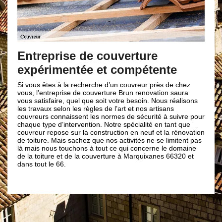
Un t
par 
é
Entreprise de couverture
expérimentée et compétente
Si vous 
esthétiq
professi
Si vous êtes à la recherche d’un couvreur près de chez
de plusi
vous, l’entreprise de couverture Brun renovation saura
les dive
é
vous satisfaire, quel que soit votre besoin. Nous réalisons
entretie
ion
les travaux selon les règles de l’art et nos artisans
confianc
couvreurs connaissent les normes de sécurité à suivre pour
aux norm
chaque type d’intervention. Notre spécialité en tant que
couvertu
n
couvreur repose sur la construction en neuf et la rénovation
serez pl
de toiture. Mais sachez que nos activités ne se limitent pas
bien son
us
là mais nous touchons à tout ce qui concerne le domaine
intempér
ira
de la toiture et de la couverture à Marquixanes 66320 et
dans tout le 66.