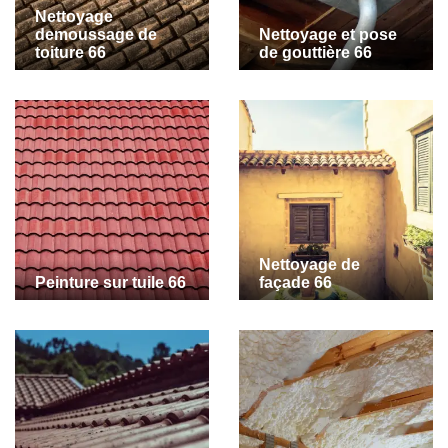
Nettoyage
demoussage de
Nettoyage et pose
toiture 66
de gouttière 66
Nettoyage de
Peinture sur tuile 66
façade 66