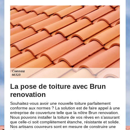
La pose de toiture avec Brun
Nos c
renovation
en tra
Souhaitez-vous avoir une nouvelle toiture parfaitement
Notre entre
conforme aux normes ? La solution est de faire appel à une
interventio
entreprise de couverture telle que la nôtre Brun renovation.
de ses envi
Nous pouvons installer la toiture de vos rêves en s’assurant
notre savoi
que celle-ci soit complètement étanche, résistante et solide.
quel que so
Nos artisans couvreurs sont en mesure de construire une
cas, notre 