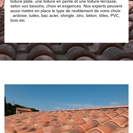
toiture plate, une toiture en pente et une toiture-terrasse,
artisans co
selon vos besoins, choix et exigences. Nos experts peuvent
projet toit
aussi mettre en place le type de revêtement de votre choix
qualité en 
: ardoise, tuiles, bac acier, shingle, zinc, béton, tôles, PVC,
hauteur de 
bois etc.
entreprise
accompagne
toiture dan