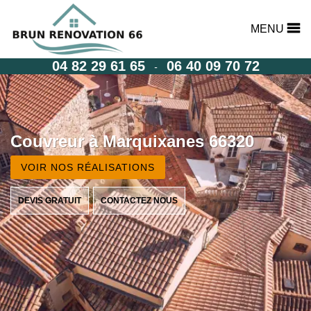
MENU
04 82 29 61 65
06 40 09 70 72
-
Couvreur à Marquixanes 66320
VOIR NOS RÉALISATIONS
DEVIS GRATUIT
CONTACTEZ NOUS