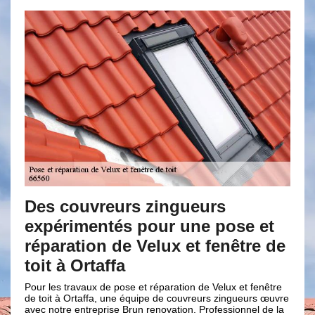
ouvreurs zingueurs
Pose et rép
imentés pour une pose et
fenêtre de t
ation de Velux et fenêtre de
Accéder au service d
Ortaffa est un bon c
 Ortaffa
réparation de Velux e
66560. De ce fait, n
travaux de pose et réparation de Velux et fenêtre
de pose et réparation
 Ortaffa, une équipe de couvreurs zingueurs œuvre
abordable et selon vo
e entreprise Brun renovation. Professionnel de la
soit en pente ou pla