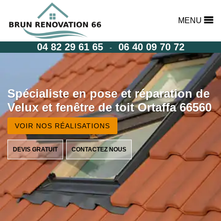
MENU
04 82 29 61 65
06 40 09 70 72
-
Spécialiste en pose et réparation de
Velux et fenêtre de toit Ortaffa 66560
VOIR NOS RÉALISATIONS
DEVIS GRATUIT
CONTACTEZ NOUS