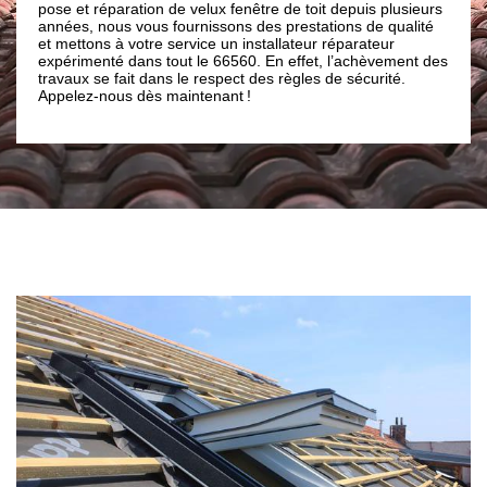
paration de velux fenêtre de toit depuis plusieurs
l’installer et la répa
ous vous fournissons des prestations de qualité
entreprise pose et ré
 à votre service un installateur réparateur
66560.
té dans tout le 66560. En effet, l’achèvement des
 fait dans le respect des règles de sécurité.
ous dès maintenant !