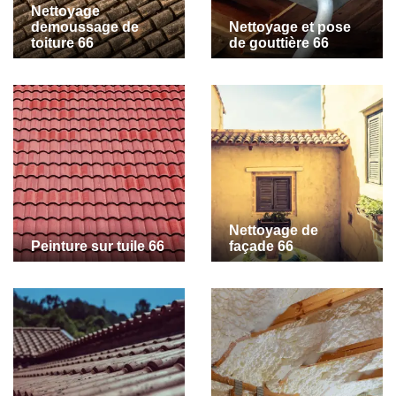
Nettoyage
demoussage de
Nettoyage et pose
toiture 66
de gouttière 66
Nettoyage de
Peinture sur tuile 66
façade 66