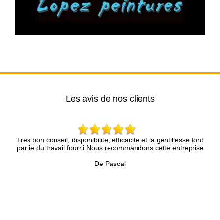
Les avis de nos clients
onseil, disponibilité, efficacité et la gentillesse font
Mr Brun et son c
 travail fourni.Nous recommandons cette entreprise
Nous sommes très 
l
De Pascal