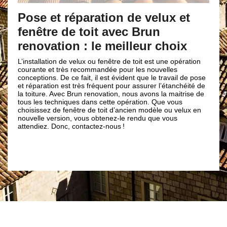
Pose et ré
 et réparation de velux et
fenêtre de
tre de toit avec Brun
interventi
vation : le meilleur choix
renovatio
lation de velux ou fenêtre de toit est une opération
e et très recommandée pour les nouvelles
Avec un velux ou f
ons. De ce fait, il est évident que le travail de pose
nouvelle installati
ration est très fréquent pour assurer l’étanchéité de
recommandé. Chez 
ure. Avec Brun renovation, nous avons la maitrise de
avec une équipe p
s techniques dans cette opération. Que vous
métier. Évidemmen
sez de fenêtre de toit d’ancien modèle ou velux en
singulièrement et r
e version, vous obtenez-le rendu que vous
plus, nous ferons 
ez. Donc, contactez-nous !
application les règ
vous assurer à l’in
et fenêtre de toit.