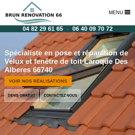
MENU
04 82 29 61 65
06 40 09 70 72
-
Spécialiste en pose et réparation de
Velux et fenêtre de toit Laroque Des
Alberes 66740
VOIR NOS RÉALISATIONS
DEVIS GRATUIT
CONTACTEZ NOUS