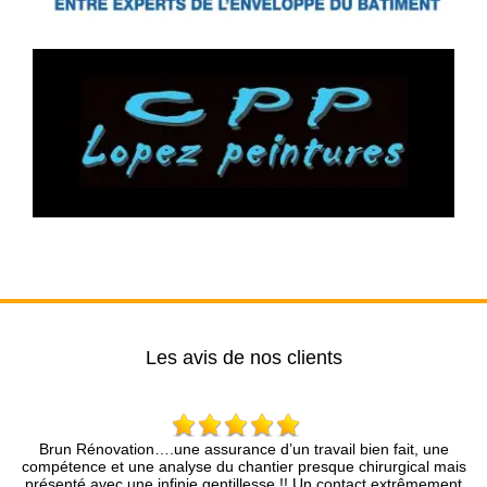
Les avis de nos clients
tion….une assurance d’un travail bien fait, une
Entreprise très
 une analyse du chantier presque chirurgical mais
rapidement, le devis
 une infinie gentillesse !! Un contact extrêmement
pro.