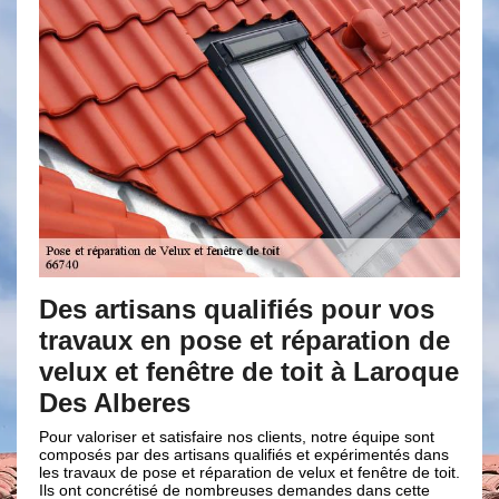
tisans qualifiés pour vos
Pose et répa
x en pose et réparation de
fenêtre de to
et fenêtre de toit à Laroque
déplacement 
beres
Avec l’entreprise Brun
nous disposons des of
er et satisfaire nos clients, notre équipe sont
nos clientèles. Pour no
r des artisans qualifiés et expérimentés dans
de velux et fenêtre de 
de pose et réparation de velux et fenêtre de toit.
intervention complète a
crétisé de nombreuses demandes dans cette
Qu’il s’agisse du dépl