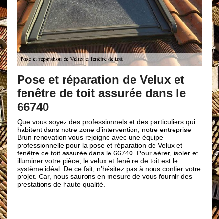
Prestation 
et réparation de Velux et
avantageux
re de toit assurée dans le
réparation 
0
renovation
soyez des professionnels et des particuliers qui
dans notre zone d’intervention, notre entreprise
Les avantages et la q
vation vous rejoigne avec une équipe
importants sur le ch
nnelle pour la pose et réparation de Velux et
et réparation de velu
 toit assurée dans le 66740. Pour aérer, isoler et
comparaison est rude 
votre pièce, le velux et fenêtre de toit est le
Néanmoins, notre en
éal. De ce fait, n’hésitez pas à nous confier votre
une offre avec des se
ar, nous saurons en mesure de vous fournir des
Le cout de notre mai
s de haute qualité.
de l’installation, m
négociation suivant 
profitez-en !