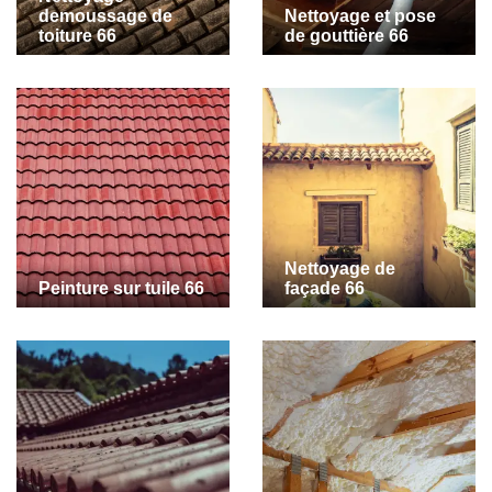
demoussage de
Nettoyage et pose
toiture 66
de gouttière 66
Nettoyage de
Peinture sur tuile 66
façade 66